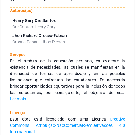
Autores(as):
Henry Gary Ore Santos
Ore Santos, Henry Gary
Jhon Richard Orosco-Fabian
Orosco-Fabian, Jhon Richard
Sinopse
En el ámbito de la educación peruana, es evidente la
existencia de necesidades, las cuales se manifiestan en la
diversidad de formas de aprendizaje y en las posibles
limitaciones que enfrentan los estudiantes. Es necesario
brindar oportunidades equitativas para la inclusión de todos
los estudiantes, por consiguiente, el objetivo de esta
investigación es evaluar la eficacia del Diseño Universal para
Ler mais...
el Aprendizaje (DUA) para el aprendizaje de la seguridad y
salud en el taller automotriz en estudiantes de secundaria. El
Licença
estudio es de enfoque cuantitativo, de tipo aplicada, nivel
Esta obra está licenciada com uma Licença
Creative
experimental y diseño pre experimental. La selección de la
Commons Atribuição-NãoComercial-SemDerivações 4.0
muestra se llevó a cabo mediante un muestreo no
Internacional
.