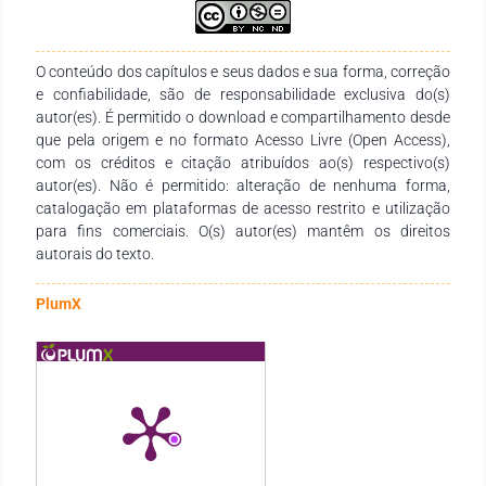
probabilístico de tipo intencional, compuesta por 19
estudiantes pertenecientes al VI ciclo de una institución
educativa de variante técnica del centro del Perú. Para el
O conteúdo dos capítulos e seus dados e sua forma, correção
recojo de datos de la variable de medida se utilizó la técnica
e confiabilidade, são de responsabilidade exclusiva do(s)
de evaluación con la prueba pedagógica como instrumento,
autor(es). É permitido o download e compartilhamento desde
elaborada ad hoc. Los resultados evidencian que el DUA es
que pela origem e no formato Acesso Livre (Open Access),
eficaz para el aprendizaje sobre seguridad y salud en el taller
com os créditos e citação atribuídos ao(s) respectivo(s)
automotriz en estudiantes del nivel secundario. Este hallazgo
autor(es). Não é permitido: alteração de nenhuma forma,
se fundamenta en el incremento observado en la media de las
catalogação em plataformas de acesso restrito e utilização
puntuaciones entre el pretest, con una media de 19.78, y el
para fins comerciais. O(s) autor(es) mantêm os direitos
postest, donde se registró una media de 35.38, reflejando un
autorais do texto.
avance significativo de 16.05 puntos.
PlumX