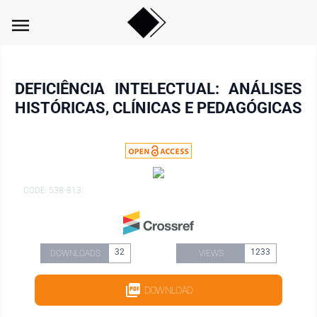
menu
DEFICIÊNCIA INTELECTUAL: ANÁLISES
HISTÓRICAS, CLÍNICAS E PEDAGÓGICAS
CODE: 538-813
32
1233
DOWNLOADS
VIEWS
DOWNLOAD