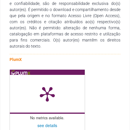
e confiabilidade, são de responsabilidade exclusiva do(s)
pedagógico valioso para estudantes, professores de todos os
autor(es). É permitido o download e compartilhamento desde
níveis de ensino, e demais interessados na temática.
que pela origem e no formato Acesso Livre (Open Access),
com os créditos e citação atribuídos ao(s) respectivo(s)
autor(es). Não é permitido: alteração de nenhuma forma,
catalogação em plataformas de acesso restrito e utilização
para fins comerciais. O(s) autor(es) mantêm os direitos
autorais do texto.
PlumX
No metrics available.
see details