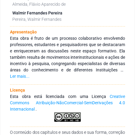
Almeida, Flávio Aparecido de
Walmir Fernandes Pereira
Pereira, Walmir Fernandes
Apresentação
Esta obra é fruto de um processo colaborativo envolvendo
professores, estudantes e pesquisadores que se destacaram
e enriqueceram as discussões neste espaço formativo. Ela
também resulta de movimentos interinstitucionais e ações de
incentivo à pesquisa, congregando especialistas de diversas
áreas do conhecimento e de diferentes Instituições de
Educação Superior, públicas e privadas, com abrangência
Ler mais...
nacional e internacional. O objetivo principal desta obra é
integrar ações interinstitucionais, tanto nacionais quanto
Licença
internacionais, com redes de pesquisa dedicadas a fomentar
Esta obra está licenciada com uma Licença
Creative
a formação continuada de profissionais da educação. Isso é
Commons Atribuição-NãoComercial-SemDerivações 4.0
realizado por meio da produção e disseminação de
Internacional
.
conhecimentos em várias áreas do saber. Expressamos
nossa gratidão aos autores pelo empenho, disponibilidade e
dedicação no desenvolvimento e conclusão desta obra.
O conteúdo dos capítulos e seus dados e sua forma, correção
Esperamos que ela se torne um instrumento didático-