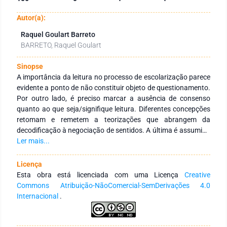
Autor(a):
Raquel Goulart Barreto
BARRETO, Raquel Goulart
Sinopse
A importância da leitura no processo de escolarização parece
evidente a ponto de não constituir objeto de questionamento.
Por outro lado, é preciso marcar a ausência de consenso
quanto ao que seja/signifique leitura. Diferentes concepções
retomam e remetem a teorizações que abrangem da
decodificação à negociação de sentidos. A última é assumida
neste trabalho que, visando à leitura como exercício crítico,
Ler mais...
está centrado na integração teoria-prática, conteúdo-forma,
leitura-produção textual, assim como na articulação do
Licença
contexto histórico mais amplo à prática pedagógica
Esta obra está licenciada com uma Licença
Creative
desenvolvida na escola básica e das propostas curriculares a
Commons Atribuição-NãoComercial-SemDerivações 4.0
princípios de ação que possam aperfeiçoar situações
Internacional
.
concretas de ensino. Considerando que a prática pedagógica
implica a produção de sentidos, na qual produtos se repõem
continuamente como processos, a leitura crítica abrange