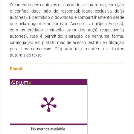
O conteúdo dos capítulos e seus dados e sua forma, correção
múltiplas perspectivas, determinadas principalmente pelo
e confiabilidade, são de responsabilidade exclusiva do(s)
corte de classe social, mas também pelas posições relativas
autor(es). É permitido o download e compartilhamento desde
que os sujeitos ocupam em "condições de produção"
que pela origem e no formato Acesso Livre (Open Access),
específicas. Na medida em que a produção de sentidos
com os créditos e citação atribuídos ao(s) respectivo(s)
constitui as práticas de linguagem, duas tendências diversas,
autor(es). Não é permitido: alteração de nenhuma forma,
mas igualmente discutíveis, se delineiam: (1) a tomada destas
catalogação em plataformas de acesso restrito e utilização
práticas pela educação como um todo ou, até mesmo, pela
para fins comerciais. O(s) autor(es) mantêm os direitos
"realidade"; e (2) a institucionalização de práticas discursivas
autorais do texto.
rígidas e limitadoras. Como a linguagem está sempre atada
ao poder, o discurso, instância histórica da primeira, não tem
apenas implicações culturais, mas principalmente políticas: é
PlumX
socialmente regulado de forma a garantir a produção e a
circularidade de efeitos dos sentidos hegemônicos. A Análise
de Discurso (AD) constitui instrumental teórico-metodológico
para a desconstrução deste processo ideológico, trabalhando
pistas linguísticas que remetem aos modos pelos quais o
funcionamento discursivo pode ser regulado. Ao fazê-lo,
também aponta para modos de produção de sentidos
diversos e para o confronto de perspectivas. Em síntese, a AD
pode subsidiar a produção de um conjunto de princípios que
No metrics available.
orientem o ensino da língua, no qual a leitura crítica ocupa