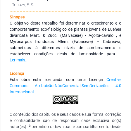
Tribuzy, E. S.
Sinopse
O objetivo deste trabalho foi determinar o crescimento e o
comportamento eco-fisiológico de plantas jovens de Luehea
divaricata Mart. & Zucc. (Malvaceae) - Açoita-cavalo , e
Myrocarpus frondosus Allem. (Fabaceae) – Cabreúva,
submetidas à diferentes níveis de sombreamento e
estabelecer condições ideais de luminosidade para o
crescimento inicial. O trabalho foi conduzido em casa de
Ler mais...
sombra com quatro tratamentos: 0% (pleno sol) e 30%, 50%, e
70% de sombreamento. Para causar o efeito de
Licença
sombreamento utilizou-se sombrites. As características
Esta obra está licenciada com uma Licença
Creative
avaliadas e quantificadas foram: Altura da planta – h;
Commons Atribuição-NãoComercial-SemDerivações 4.0
diâmetro do caule – d; Área foliar – AF; Área foliar específica
Internacional
.
– AFE; Teor de massa fresca e seca de folhas – MFF e MSF;
Massa fresca de raiz – MFR e Massa seca de raiz - MSR;
Volume de raiz – VolR; Massa fresca do caule - MFC e massa
O conteúdo dos capítulos e seus dados e sua forma, correção
seca do caule - MSC; Número de folhas NF; Número de brotos
e confiabilidade, são de responsabilidade exclusiva do(s)
(Açoita-cavalo) – NB; Teores de clorofilas – Tcl, clorofilas a,
autor(es). É permitido o download e compartilhamento desde
clorofilas b e clorofilas totais; Teor de carotenóide – Carot.; e