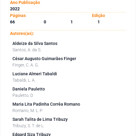
Ano Publicação
2022
Páginas
Edição
66
0
1
1
Autores(as):
Aldeize da Silva Santos
Santos, A. da S.
César Augusto Guimarães Finger
Finger, C. A. G.
Luciane Almeri Tabaldi
Tabaldi, L. A.
Daniela Pauletto
Pauletto, D
Maria Lita Padinha Corrêa Romano
Romano, M. L. P.
Sarah Talita de Lima Tribuzy
Tribuzy, S. T. de L.
Edgard Siza Tribuzy