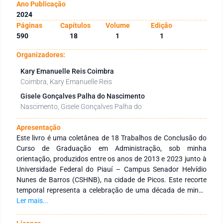
Ano Publicação
2024
Páginas
Capítulos
Volume
Edição
590
18
1
1
Organizadores:
Kary Emanuelle Reis Coimbra
Coimbra, Kary Emanuelle Reis
Gisele Gonçalves Palha do Nascimento
Nascimento, Gisele Gonçalves Palha do
Apresentação
Este livro é uma coletânea de 18 Trabalhos de Conclusão do
Curso de Graduação em Administração, sob minha
orientação, produzidos entre os anos de 2013 e 2023 junto à
Universidade Federal do Piauí – Campus Senador Helvídio
Nunes de Barros (CSHNB), na cidade de Picos. Este recorte
temporal representa a celebração de uma década de minha
atuação nesta universidade, desenvolvendo pesquisas no
Ler mais...
campo das ciências sociais aplicadas, mais especificamente
no eixo que envolve problematizações sobre organizações,