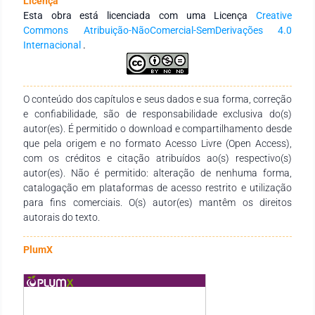
Licença
cultura e sociedade. A obra está dividida em duas partes. Na
Esta obra está licenciada com uma Licença
Creative
primeira, intitulada Produções empíricas no Vale do Rio
Commons Atribuição-NãoComercial-SemDerivações 4.0
Guaribas: Organizações, Cultura, Sociedade e Trabalho, estão
Internacional
.
reunidos dez trabalhos que trazem investigações de campo
em algumas cidades do território piauiense do Vale do Rio
Guaribas, havendo primazia de pesquisas na cidade de Picos,
O conteúdo dos capítulos e seus dados e sua forma, correção
em função da localização do campus universitário. Na
e confiabilidade, são de responsabilidade exclusiva do(s)
segunda parte, Do Piauí ao Brasil: análise de múltiplos
autor(es). É permitido o download e compartilhamento desde
cenários organizacionais brasileiros, reunimos oitos
que pela origem e no formato Acesso Livre (Open Access),
trabalhos teórico-documentais que apresentam
com os créditos e citação atribuídos ao(s) respectivo(s)
investigações sobre aspectos organizacionais e culturais no
autor(es). Não é permitido: alteração de nenhuma forma,
Brasil.
catalogação em plataformas de acesso restrito e utilização
para fins comerciais. O(s) autor(es) mantêm os direitos
autorais do texto.
PlumX