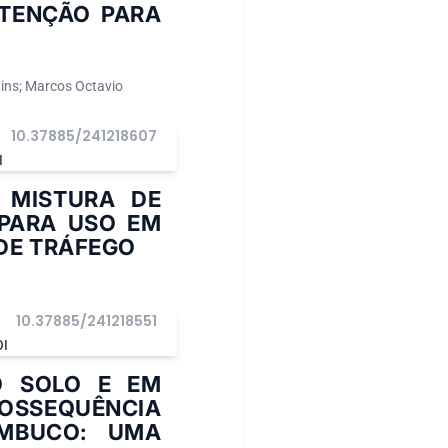
NTENÇÃO PARA
ins; Marcos Octavio
10.37885/241218607
I
 MISTURA DE
 PARA USO EM
DE TRÁFEGO
10.37885/241218551
OI
O SOLO E EM
POSSEQUÊNCIA
AMBUCO: UMA