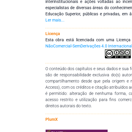
interinstitucionais e ações voltadas ao inc
especialistas de diversas áreas do conheciment
Educação Superior, públicas e privadas, em â
Seu principal objetivo é fortalecer a integração e
Ler mais...
quanto no exterior, por meio de redes de 
formação continuada de profissionais da ed
Licença
produção e a ampla disseminação do conhec
Esta obra está licenciada com uma Licenç
saber. Expressamos nossa profunda gratid
NãoComercial-SemDerivações 4.0 Internaciona
comprometimento e dedicação na concepçã
Esperamos que ela se consolide como um recur
atendendo às necessidades de estudantes, d
O conteúdo dos capítulos e seus dados e sua fo
ensino e demais interessados na temática.
são de responsabilidade exclusiva do(s) auto
compartilhamento desde que pela origem e 
Access), com os créditos e citação atribuídos a
é permitido: alteração de nenhuma forma, 
acesso restrito e utilização para fins comer
direitos autorais do texto.
PlumX