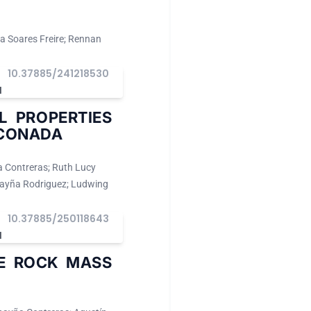
sa Soares Freire; Rennan
10.37885/241218530
I
L PROPERTIES
NCONADA
a Contreras; Ruth Lucy
hayña Rodriguez; Ludwing
10.37885/250118643
I
E ROCK MASS