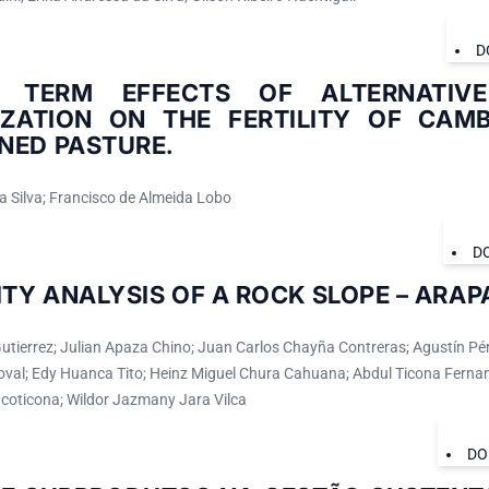
D
 TERM EFFECTS OF ALTERNATIV
LIZATION ON THE FERTILITY OF CAM
NED PASTURE.
a Silva; Francisco de Almeida Lobo
D
ITY ANALYSIS OF A ROCK SLOPE – ARAP
utierrez; Julian Apaza Chino; Juan Carlos Chayña Contreras; Agustín Pé
val; Edy Huanca Tito; Heinz Miguel Chura Cahuana; Abdul Ticona Fern
coticona; Wildor Jazmany Jara Vilca
DO