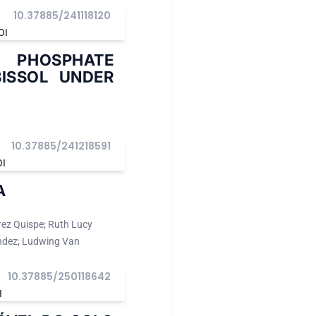
10.37885/241118120
OI
E PHOSPHATE
BISSOL UNDER
10.37885/241218591
OI
A
rez Quispe; Ruth Lucy
andez; Ludwing Van
10.37885/250118642
I