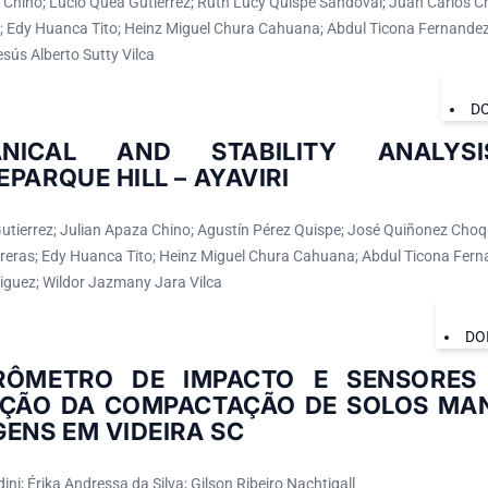
 Chino; Lucio Quea Gutierrez; Ruth Lucy Quispe Sandoval; Juan Carlos C
; Edy Huanca Tito; Heinz Miguel Chura Cahuana; Abdul Ticona Fernandez
sús Alberto Sutty Vilca
DO
ANICAL AND STABILITY ANALY
PARQUE HILL – AYAVIRI
utierrez; Julian Apaza Chino; Agustín Pérez Quispe; José Quiñonez Choq
eras; Edy Huanca Tito; Heinz Miguel Chura Cahuana; Abdul Ticona Ferna
guez; Wildor Jazmany Jara Vilca
DO
RÔMETRO DE IMPACTO E SENSORES
AÇÃO DA COMPACTAÇÃO DE SOLOS MA
ENS EM VIDEIRA SC
ini; Érika Andressa da Silva; Gilson Ribeiro Nachtigall