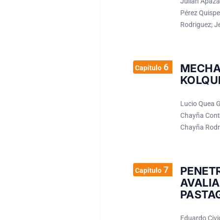
Julian Apaza
Pérez Quispe
Rodriguez; Je
6
MECH
Capítulo
KOLQUE
Lucio Quea G
Chayña Contr
Chayña Rodri
7
PENET
Capítulo
AVALI
PASTAG
Eduardo Civid