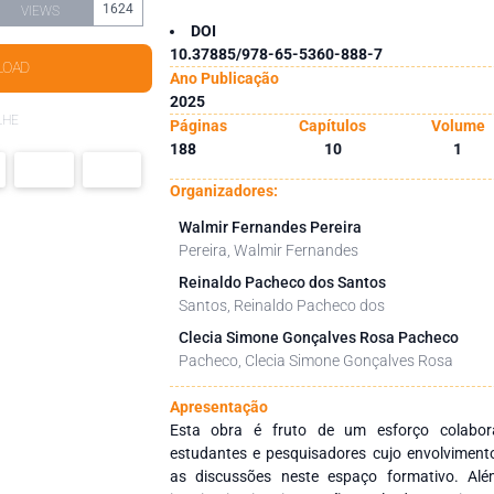
1624
VIEWS
DOI
10.37885/978-65-5360-888-7
LOAD
Ano Publicação
2025
LHE
Páginas
Capítulos
Volume
188
10
1
Organizadores:
Walmir Fernandes Pereira
Pereira, Walmir Fernandes
Reinaldo Pacheco dos Santos
Santos, Reinaldo Pacheco dos
Clecia Simone Gonçalves Rosa Pacheco
Pacheco, Clecia Simone Gonçalves Rosa
Apresentação
Esta obra é fruto de um esforço colabora
estudantes e pesquisadores cujo envolvimento
as discussões neste espaço formativo. Além 