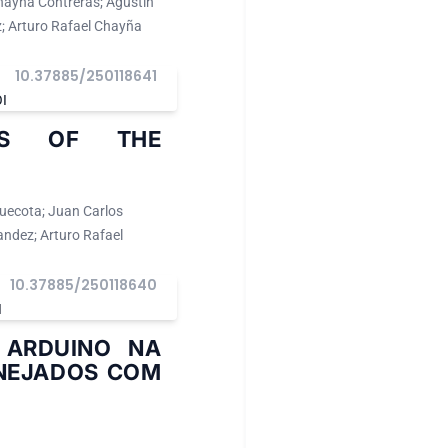
hayña Contreras; Agustín
; Arturo Rafael Chayña
10.37885/250118641
I
SIS OF THE
uecota; Juan Carlos
ndez; Arturo Rafael
10.37885/250118640
I
 ARDUINO NA
NEJADOS COM