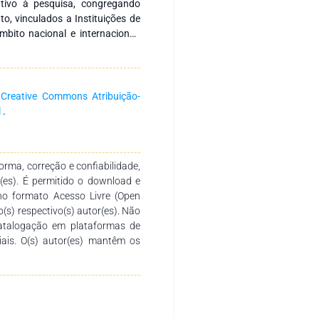
entivo à pesquisa, congregando
o, vinculados a Instituições de
mbito nacional e internacional.
ntre instituições, tanto no Brasil
pesquisa comprometidas com a
ucação. Para isso, busca-se a
imento em distintas áreas do
a
Creative Commons Atribuição-
ão aos autores pelo empenho,
l
.
o e finalização desta obra.
so didático-pedagógico valioso,
ocentes de todos os níveis de
rma, correção e confiabilidade,
r(es). É permitido o download e
no formato Acesso Livre (Open
o(s) respectivo(s) autor(es). Não
catalogação em plataformas de
ciais. O(s) autor(es) mantêm os