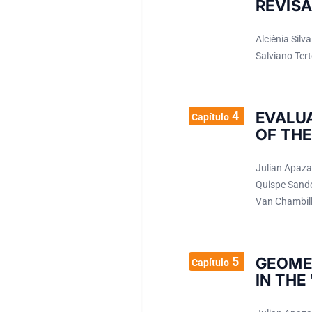
REVIS
Alciênia Silv
Salviano Ter
4
EVALU
Capítulo
OF THE
Julian Apaza
Quispe Sando
Van Chambill
5
GEOME
Capítulo
IN THE