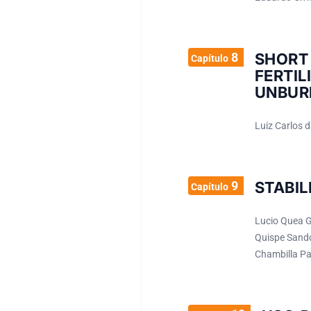
8
SHORT
Capítulo
FERTI
UNBUR
Luiz Carlos d
9
STABIL
Capítulo
Lucio Quea G
Quispe Sando
Chambilla Pa