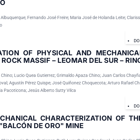
ÃO
a Albuquerque; Fernando José Freire; Maria José de Holanda Leite; Claris
to
DO
ATION OF PHYSICAL AND MECHANICA
 ROCK MASSIF – LEOMAR DEL SUR – RI
 Chino; Lucio Quea Gutierrez; Grimaldo Apaza Chino; Juan Carlos Chayñ
val; Agustín Pérez Quispe; José Quiñonez Choquecota; Arturo Rafael C
a Pacoticona; Jesús Alberto Sutty Vilca
DO
CHANICAL CHARACTERIZATION OF TH
 "BALCÓN DE ORO" MINE