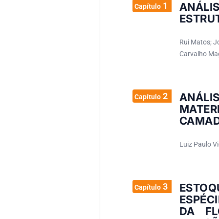
1
ANÁLI
Capítulo
ESTRU
Rui Matos; J
Carvalho Ma
2
ANÁLI
Capítulo
MATER
CAMAD
Luiz Paulo Vi
3
ESTOQ
Capítulo
ESPÉC
DA FL