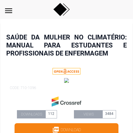
menu
SAÚDE DA MULHER NO CLIMATÉRIO:
MANUAL PARA ESTUDANTES E
PROFISSIONAIS DE ENFERMAGEM
CODE: 710-1096
112
3484
DOWNLOADS
VIEWS
DOWNLOAD