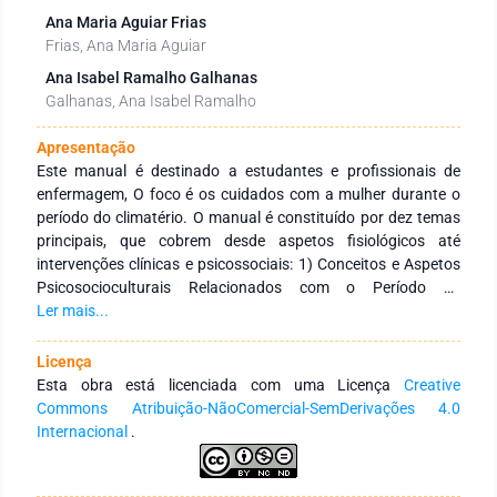
Ana Maria Aguiar Frias
Frias, Ana Maria Aguiar
Ana Isabel Ramalho Galhanas
Galhanas, Ana Isabel Ramalho
Apresentação
Este manual é destinado a estudantes e profissionais de
enfermagem, O foco é os cuidados com a mulher durante o
período do climatério. O manual é constituído por dez temas
principais, que cobrem desde aspetos fisiológicos até
intervenções clínicas e psicossociais: 1) Conceitos e Aspetos
Psicosocioculturais Relacionados com o Período de
Envelhecimento: Explora os conceitos fundamentais e os
Ler mais...
aspetos psicossociais e culturais que influenciam o
envelhecimento, destacando a importância da compreensão
Licença
holística desse período na vida da mulher; 2) Fisiologia e
Esta obra está licenciada com uma Licença
Creative
Manifestações Clínicas do Período de Climatério: Examina as
Commons Atribuição-NãoComercial-SemDerivações 4.0
mudanças endócrinas no aparelho reprodutor, incluindo
Internacional
.
alterações do ciclo menstrual, e as manifestações clínicas
associadas; 3) Qualidade de Vida da Mulher no Climatério:
Discute as estratégias de promoção e manutenção da saúde