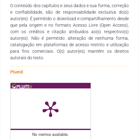
O conteúdo dos capítulos e seus dados e sua forma, correção
da mulher durante essa fase, enfatizando a importância de
e confiabilidade, são de responsabilidade exclusiva do(s)
uma abordagem holística; 4) Vigilância de Saúde no
autor(es). É permitido o download e compartilhamento desde
Climatério: Aborda a importância da monitorização contínua
que pela origem e no formato Acesso Livre (Open Access),
da saúde da mulher, destacando práticas preventivas e
com os créditos e citação atribuídos ao(s) respectivo(s)
diagnósticos precoces; 5) Anamnese e Exame Físico em
autor(es). Não é permitido: alteração de nenhuma forma,
Ginecologia: Detalha os procedimentos de avaliação inicial e
catalogação em plataformas de acesso restrito e utilização
exame físico ginecológico, essenciais para a identificação de
para fins comerciais. O(s) autor(es) mantêm os direitos
condições clínicas durante o climatério; 6) A Mulher no
autorais do texto.
Climatério: Anticoncepção e Terapêutica de Substituição
Discute opções de anticoncepção adequadas para mulheres
na peri menopausa e as terapias recomendadas para o
PlumX
controlo dos sintomas climatéricos; 7) Patologia Ginecológica
e Processos Oncológicos do Aparelho Reprodutor: Examina
as doenças ginecológicas mais comuns e os processos
oncológicos que afetam o aparelho reprodutor, com enfoque
em diagnóstico e tratamento; 8) Patologia da Mama e
Cirurgias Ginecológicas e da Mama: Aborda as doenças
benignas e malignas da mama, bem como as intervenções
cirúrgicas necessárias no contexto ginecológico e mamário;
9) Aspetos Psicossociais da Mulher com Afeção do Foro
No metrics available.
Ginecológico e da Mama e Rede de Referenciação: Explora as