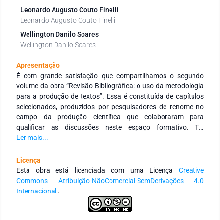
Leonardo Augusto Couto Finelli
Leonardo Augusto Couto Finelli
Wellington Danilo Soares
Wellington Danilo Soares
Apresentação
É com grande satisfação que compartilhamos o segundo
volume da obra “Revisão Bibliográfica: o uso da metodologia
para a produção de textos”. Essa é constituída de capítulos
selecionados, produzidos por pesquisadores de renome no
campo da produção científica que colaboraram para
qualificar as discussões neste espaço formativo. Tal
reconhece o quanto os avanços das Tecnologias da
Ler mais...
Informação e Comunicação – TICs vêm modificando as
práticas metodológicas para a produção de pesquisas. Assim
Licença
reconhece os movimentos interinstitucionais que congregam
Esta obra está licenciada com uma Licença
Creative
pesquisadores das mais diversas áreas do conhecimento e de
Commons Atribuição-NãoComercial-SemDerivações 4.0
diferentes Instituições de Educação Superior, públicas e
Internacional
.
privadas, de abrangência nacional e internacional. A
produção tem como objetivo compartilhar as experiências
que integram ações em redes de pesquisas. Apresenta-se