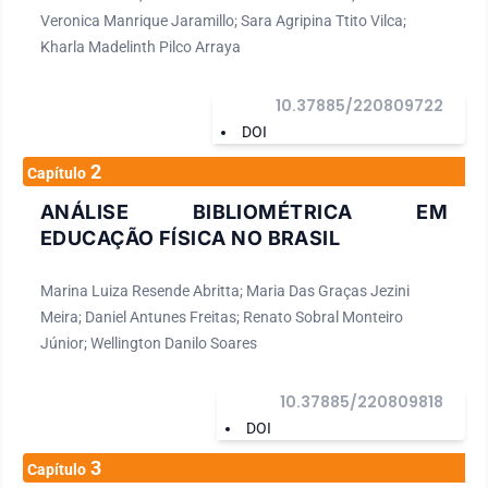
violência intrafamiliar. Agradecemos a cada um dos autores
Veronica Manrique Jaramillo; Sara Agripina Ttito Vilca;
pelo empenho, disponibilidade e dedicação para o
Kharla Madelinth Pilco Arraya
desenvolvimento e conclusão dessa obra. Esperamos que a
mesma sirva de instrumento didático-pedagógico para
estudantes, professores dos diversos níveis de ensino em
10.37885/220809722
seus trabalhos e demais interessados pela temática.
DOI
2
Capítulo
ANÁLISE BIBLIOMÉTRICA EM
EDUCAÇÃO FÍSICA NO BRASIL
Marina Luiza Resende Abritta; Maria Das Graças Jezini
Meira; Daniel Antunes Freitas; Renato Sobral Monteiro
Júnior; Wellington Danilo Soares
10.37885/220809818
DOI
3
Capítulo