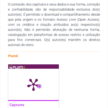
O conteúdo dos capítulos e seus dados e sua forma, correção
com a finalidade de fomentar a formação continuada dos
e confiabilidade, são de responsabilidade exclusiva do(s)
profissionais da educação, por meio da produção e
autor(es). É permitido o download e compartilhamento desde
socialização de conhecimentos sobre as metodologias e suas
que pela origem e no formato Acesso Livre (Open Access),
aplicações. Justificamos a mesma ao reconhecer que a
com os créditos e citação atribuídos ao(s) respectivo(s)
revisão bibliográfica sempre é uma exigência de qualquer
autor(es). Não é permitido: alteração de nenhuma forma,
produção científica. É com essa que o(s) autor(es) expõe(m)
catalogação em plataformas de acesso restrito e utilização
o estado da arte sobre o tema que escolheu(ram) pesquisar,
para fins comerciais. O(s) autor(es) mantêm os direitos
assim como se posiciona(m) perante a diversidade de
autorais do texto.
perspectivas teóricas sobre um dado tema. Nesse sentido,
configura-se como etapa inicial, porém, fundamental para
qualquer pesquisa científica. Reconhecemos, ainda, que uma
PlumX
produção completa consome tempo e dedicação para que
seja realizada com êxito. Nesse sentido, uma dessas
vertentes do trabalho de investigação contempla a produção
da revisão de literatura. Tal, por si só, em alguns casos, já
contempla metodologia específica. Essa, porém, por não ser o
foco da obra maior, costuma ser realizada de forma
displicente. Tais pesquisadores, ao assumirem o foco
metodológico em responder ao problema da pesquisa maior,
se esmeram pouco na organização do material de referência.
Captures
Nesse sentido, reunimos na presente obra apresentação de