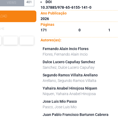
DOI
401
VIEWS
10.37885/978-65-6155-141-0
Ano Publicação
LOAD
2026
Páginas
LHE
171
0
1
Autores(as):
Fernando Alain Incio Flores
Flores, Fernando Alain Incio
Dulce Lucero Capuñay Sanchez
Sanchez, Dulce Lucero Capuñay
Segundo Ramos Villalta Arellano
Arellano, Segundo Ramos Villalta
Yahaira Anabel Hinojosa Niquen
Niquen, Yahaira Anabel Hinojosa
Jose Luis Mio Pasco
Pasco, Jose Luis Mio
Juan Pablo Francisco Barturen Cabrera