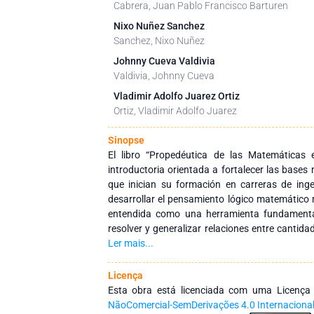
Cabrera, Juan Pablo Francisco Barturen
Nixo Nuñez Sanchez
Sanchez, Nixo Nuñez
Johnny Cueva Valdivia
Valdivia, Johnny Cueva
Vladimir Adolfo Juarez Ortiz
Ortiz, Vladimir Adolfo Juarez
Sinopse
El libro “Propedéutica de las Matemáticas 
introductoria orientada a fortalecer las bases
que inician su formación en carreras de ingen
desarrollar el pensamiento lógico matemático m
entendida como una herramienta fundamental 
resolver y generalizar relaciones entre cantid
progresiva los principales contenidos del
Ler mais...
conjuntos numéricos y su evolución, incluyen
racionales e irracionales. Posteriormente, 
Licença
algebraicas básicas, junto con el estudio de po
Esta obra está licenciada com uma Licenç
las propiedades de los exponentes en sus disti
NãoComercial-SemDerivações 4.0 Internaciona