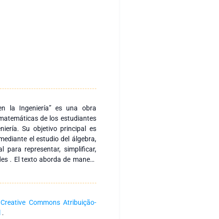
en la Ingeniería” es una obra
 matemáticas de los estudiantes
iería. Su objetivo principal es
ediante el estudio del álgebra,
para representar, simplificar,
ades . El texto aborda de manera
 álgebra, comenzando con los
do números naturales, enteros,
se desarrollan las operaciones
tencias y radicación, destacando
a
Creative Commons Atribuição-
ntas formas. Asimismo, el libro
l
.