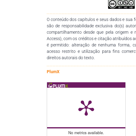
profundiza en las expresiones algebraicas, a
términos semejantes y su clasificación, as
absoluto y relativo. Se incluyen también los p
O conteúdo dos capítulos e seus dados e sua fo
algebraicas, que facilitan la simplificación de 
são de responsabilidade exclusiva do(s) auto
más avanzados, se presentan métodos de divis
compartilhamento desde que pela origem e 
y Horner, además del estudio de ecuaciones, su
Access), com os créditos e citação atribuídos a
abordan ecuaciones de primer grado y sis
é permitido: alteração de nenhuma forma, 
incógnitas mediante métodos algebraicos t
acesso restrito e utilização para fins comer
estudian las desigualdades, sus propiedades 
direitos autorais do texto.
numérica. El libro combina teoría y práctica
promoviendo un aprendizaje activo.
PlumX
No metrics available.