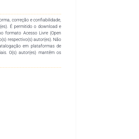
barcando monomios, polinomios,
í como los conceptos de grado
roductos notables e identidades
rma, correção e confiabilidade,
expresiones complejas. En niveles
r(es). É permitido o download e
ión de polinomios, como Ruffini
no formato Acesso Livre (Open
 clasificación y resolución. Se
o(s) respectivo(s) autor(es). Não
temas de ecuaciones con dos
catalogação em plataformas de
radicionales. Finalmente, se
ciais. O(s) autor(es) mantêm os
y su representación en la recta
 mediante numerosos ejercicios,