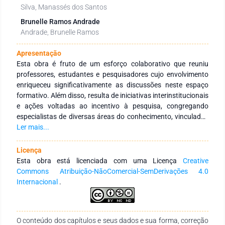
Silva, Manassés dos Santos
Brunelle Ramos Andrade
Andrade, Brunelle Ramos
Apresentação
Esta obra é fruto de um esforço colaborativo que reuniu
professores, estudantes e pesquisadores cujo envolvimento
enriqueceu significativamente as discussões neste espaço
formativo. Além disso, resulta de iniciativas interinstitucionais
e ações voltadas ao incentivo à pesquisa, congregando
especialistas de diversas áreas do conhecimento, vinculados
a Instituições de Educação Superior, públicas e privadas, em
Ler mais...
âmbito nacional e internacional. Seu principal objetivo é
fortalecer a integração entre instituições, tanto no Brasil
Licença
quanto no exterior, por meio de redes de pesquisa
Esta obra está licenciada com uma Licença
Creative
comprometidas com a formação continuada de profissionais
Commons Atribuição-NãoComercial-SemDerivações 4.0
da educação. Para isso, busca-se a produção e a ampla
Internacional
.
disseminação do conhecimento em distintas áreas do saber.
Expressamos nossa profunda gratidão aos autores pelo
empenho, comprometimento e dedicação na concepção e
O conteúdo dos capítulos e seus dados e sua forma, correção
finalização desta obra. Esperamos que ela se consolide como