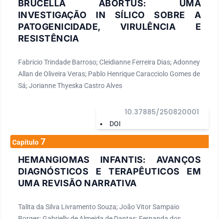
BRUCELLA ABORTUS: UMA
INVESTIGAÇÃO IN SÍLICO SOBRE A
PATOGENICIDADE, VIRULÊNCIA E
RESISTÊNCIA
Fabricio Trindade Barroso; Cleidianne Ferreira Dias; Adonney
Allan de Oliveira Veras; Pablo Henrique Caracciolo Gomes de
Sá; Jorianne Thyeska Castro Alves
10.37885/250820001
DOI
7
Capítulo
HEMANGIOMAS INFANTIS: AVANÇOS
DIAGNÓSTICOS E TERAPÊUTICOS EM
UMA REVISÃO NARRATIVA
Talita da Silva Livramento Souza; João Vitor Sampaio
Borges; Gabrielly de Almeida de Dantas; Fernanda dos