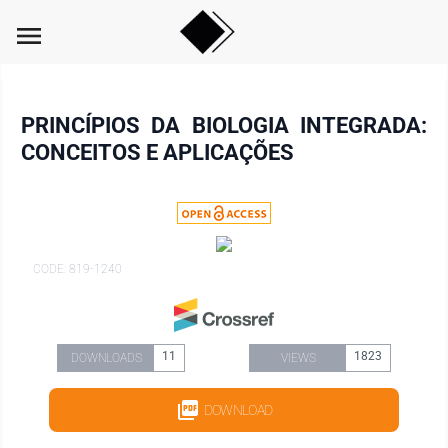
menu
PRINCÍPIOS DA BIOLOGIA INTEGRADA:
CONCEITOS E APLICAÇÕES
CODE: 819-1240
11
1823
DOWNLOADS
VIEWS
DOWNLOAD