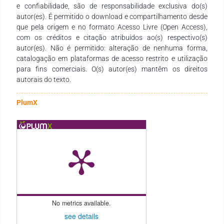
e confiabilidade, são de responsabilidade exclusiva do(s)
um recurso didático-pedagógico valioso, atendendo às
autor(es). É permitido o download e compartilhamento desde
necessidades de estudantes, docentes de todos os níveis de
que pela origem e no formato Acesso Livre (Open Access),
ensino e demais interessados na temática.
com os créditos e citação atribuídos ao(s) respectivo(s)
autor(es). Não é permitido: alteração de nenhuma forma,
catalogação em plataformas de acesso restrito e utilização
para fins comerciais. O(s) autor(es) mantêm os direitos
autorais do texto.
PlumX
No metrics available.
see details