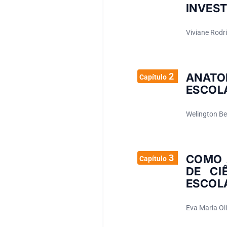
INVES
Viviane Rodri
2
ANATO
Capítulo
ESCOLA
Welington Be
3
COMO 
Capítulo
DE CI
ESCOL
Eva Maria Oli