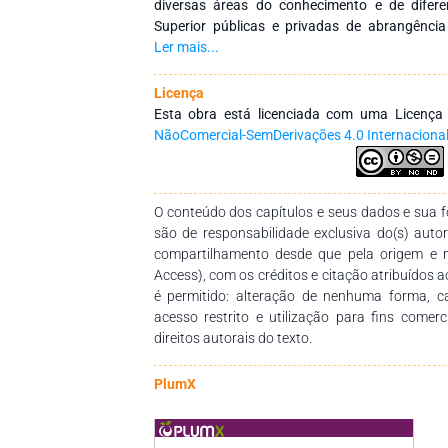
diversas áreas do conhecimento e de difere
Superior públicas e privadas de abrangência
como objetivo integrar ações interinstitucionai
Ler mais...
redes de pesquisa que tenham a finalidade de
dos profissionais da educação, por meio d
Licença
conhecimentos das diversas áreas do Saberes
Esta obra está licenciada com uma Licenç
empenho, disponibilidade e dedicação para 
NãoComercial-SemDerivações 4.0 Internaciona
dessa obra. Esperamos também que esta obra 
pedagógico para estudantes, professores dos
seus trabalhos e demais interessados pela te
O conteúdo dos capítulos e seus dados e sua fo
são de responsabilidade exclusiva do(s) auto
compartilhamento desde que pela origem e 
Access), com os créditos e citação atribuídos a
é permitido: alteração de nenhuma forma, 
acesso restrito e utilização para fins comer
direitos autorais do texto.
PlumX