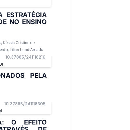
 ESTRATÉGIA
DE NO ENSINO
; Késsia Cristine de
ento; Lílian Lund Amado
10.37885/241118210
OI
ONADOS PELA
10.37885/241118305
I
A: O EFEITO
ATRAVÉS DE