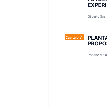
EXPER
Gilberto Sca
7
PLANT
Capítulo
PROPO
Rosane Maia 