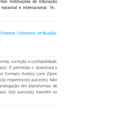
ntes Instituições de Educação
 nacional e internacional. Tem
s nacionais e internacionais com
 fomentar a formação continuada
a produção e socialização de
. Agradecemos aos autores pelo
a
Creative Commons Atribuição-
o desenvolvimento e conclusão
l
.
sirva de instrumento didático-
 diversos níveis de ensino em
rma, correção e confiabilidade,
r(es). É permitido o download e
no formato Acesso Livre (Open
o(s) respectivo(s) autor(es). Não
catalogação em plataformas de
ciais. O(s) autor(es) mantêm os