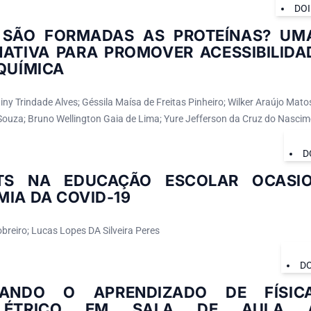
DOI
SÃO FORMADAS AS PROTEÍNAS? UMA
NATIVA PARA PROMOVER ACESSIBILIDA
QUÍMICA
iny Trindade Alves; Géssila Maísa de Freitas Pinheiro; Wilker Araújo Matos
ouza; Bruno Wellington Gaia de Lima; Yure Jefferson da Cruz do Nascim
D
ITS NA EDUCAÇÃO ESCOLAR OCASI
IA DA COVID-19
breiro; Lucas Lopes DA Silveira Peres
DO
NANDO O APRENDIZADO DE FÍSIC
ELÉTRICO EM SALA DE AULA 