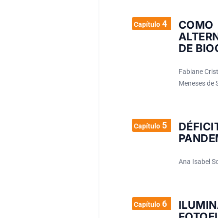
4
COMO 
Capítulo
ALTER
DE BIO
Fabiane Crist
Meneses de S
5
DÉFIC
Capítulo
PANDEM
Ana Isabel So
6
ILUMI
Capítulo
FOTO