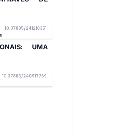
10.37885/241218351
OI
IONAIS: UMA
10.37885/240917769