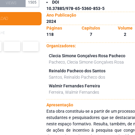
DOI
1505
VIEWS
10.37885/978-65-5360-853-5
Ano Publicação
LOAD
2024
Páginas
Capítulos
Volume
LHE
118
7
2
Organizadores:
Clecia Simone Gonçalves Rosa Pacheco
Pacheco, Clecia Simone Gonçalves Rosa
Reinaldo Pacheco dos Santos
Santos, Reinaldo Pacheco dos
Walmir Fernandes Ferreira
Ferreira, Walmir Fernandes
Apresentação
Esta obra constituiu-se a partir de um processo
estudantes e pesquisadores que se destacara
neste espaço formativo. Resulta, também, de m
de ações de incentivo à pesquisa que cong