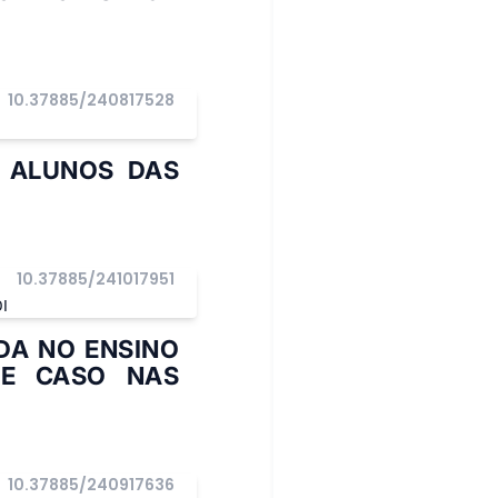
10.37885/240817528
S ALUNOS DAS
10.37885/241017951
I
DA NO ENSINO
DE CASO NAS
10.37885/240917636