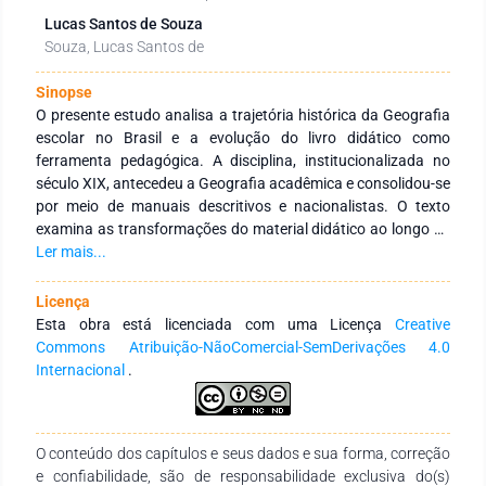
Lucas Santos de Souza
Souza, Lucas Santos de
Sinopse
O presente estudo analisa a trajetória histórica da Geografia
escolar no Brasil e a evolução do livro didático como
ferramenta pedagógica. A disciplina, institucionalizada no
século XIX, antecedeu a Geografia acadêmica e consolidou-se
por meio de manuais descritivos e nacionalistas. O texto
examina as transformações do material didático ao longo de
diferentes contextos políticos, desde o projeto de
Ler mais...
nacionalização do Estado Novo até o ensino tecnicista da
ditadura militar (Lei 5.692/71). Investiga-se a transição da
Licença
Geografia Tradicional, baseada na memorização e no
Esta obra está licenciada com uma Licença
Creative
enciclopedismo, para uma Geografia Crítica, que prioriza o
Commons Atribuição-NãoComercial-SemDerivações 4.0
raciocínio espacial e a formação cidadã. A pesquisa, de
Internacional
.
natureza qualitativa e fundamentada no materialismo
histórico-dialético, discute ainda a importância do
Pensamento Pedagógico-Geográfico e da alfabetização
O conteúdo dos capítulos e seus dados e sua forma, correção
cartográfica. Conclui-se que o livro didático, longe de ser
e confiabilidade, são de responsabilidade exclusiva do(s)
neutro, reflete disputas ideológicas e diretrizes editoriais,