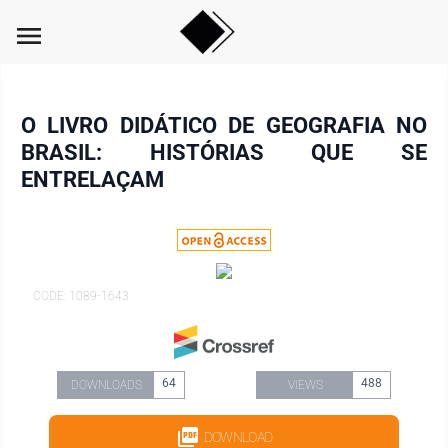
menu
O LIVRO DIDÁTICO DE GEOGRAFIA NO
BRASIL: HISTÓRIAS QUE SE
ENTRELAÇAM
CODE: 1089-1643
64
488
DOWNLOADS
VIEWS
DOWNLOAD