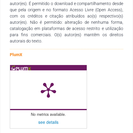
autor(es). É permitido o download e compartilhamento desde
permanecendo indispensável para a mediação entre o saber
que pela origem e no formato Acesso Livre (Open Access),
científico e a realidade vivida pelo aluno no espaço
com os créditos e citação atribuídos ao(s) respectivo(s)
geográfico.
autor(es). Não é permitido: alteração de nenhuma forma,
catalogação em plataformas de acesso restrito e utilização
para fins comerciais. O(s) autor(es) mantêm os direitos
autorais do texto.
PlumX
No metrics available.
see details