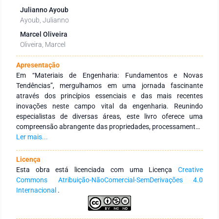
Julianno Ayoub
Ayoub, Julianno
Marcel Oliveira
Oliveira, Marcel
Apresentação
Em “Materiais de Engenharia: Fundamentos e Novas
Tendências”, mergulhamos em uma jornada fascinante
através dos princípios essenciais e das mais recentes
inovações neste campo vital da engenharia. Reunindo
especialistas de diversas áreas, este livro oferece uma
compreensão abrangente das propriedades, processamentos
e aplicações de diversos materiais e compósitos, além de
Ler mais...
explorar tendências emergentes. Uma leitura indispensável
para estudantes, profissionais e pesquisadores interessados
Licença
em acompanhar o dinamismo e a evolução contínua dos
Esta obra está licenciada com uma Licença
Creative
materiais de engenharia.
Commons Atribuição-NãoComercial-SemDerivações 4.0
Internacional
.