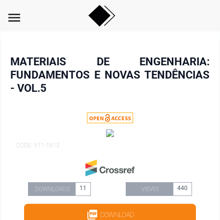
menu
MATERIAIS DE ENGENHARIA:
FUNDAMENTOS E NOVAS TENDÊNCIAS
- VOL.5
CODE: 511-1612
11
440
DOWNLOADS
VIEWS
DOWNLOAD