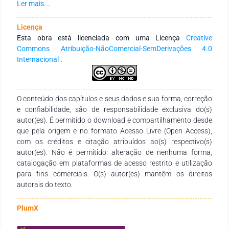
conhecimento e de diferentes Instituições de Educação
Ler mais...
Superior públicas e privadas de abrangência nacional e
internacional. Tem como objetivo divulgar pesquisas que
Licença
foram ou estão sendo desenvolvidas no âmbito da formação
Esta obra está licenciada com uma Licença
Creative
de professores, com foco na Educação em Ciências e/ou
Commons Atribuição-NãoComercial-SemDerivações 4.0
Educação Matemática, considerando-se as diversas
Internacional
.
perspectivas e tendências teóricas que fundamentam as
temáticas envolvidas e disponibilizar para a comunidade
científica, contribuições recentes e relevantes na área da
O conteúdo dos capítulos e seus dados e sua forma, correção
Educação em Ciências e/ou Educação Matemática, que
e confiabilidade, são de responsabilidade exclusiva do(s)
tenham como objeto de estudo a Formação de Professores.
autor(es). É permitido o download e compartilhamento desde
Para tanto, visam-se as publicações de textos que
que pela origem e no formato Acesso Livre (Open Access),
contemplem a Formação de professores, a partir de uma ou
com os créditos e citação atribuídos ao(s) respectivo(s)
mais abordagens, nas seguintes áreas de investigação:
autor(es). Não é permitido: alteração de nenhuma forma,
Educação em Ciências e/ou Educação Matemática.
catalogação em plataformas de acesso restrito e utilização
Agradecemos aos autores pelo empenho, disponibilidade e
para fins comerciais. O(s) autor(es) mantêm os direitos
dedicação para o desenvolvimento e conclusão dessa obra.
autorais do texto.
Esperamos também que esta obra sirva de instrumento
didático-pedagógico para estudantes, professores dos
diversos níveis de ensino em seus trabalhos e demais
PlumX
interessados pela temática.