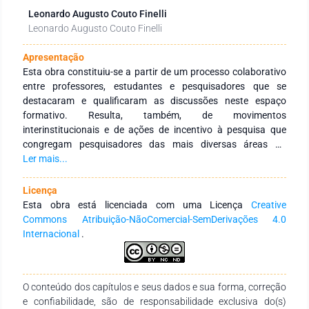
Leonardo Augusto Couto Finelli
Leonardo Augusto Couto Finelli
Apresentação
Esta obra constituiu-se a partir de um processo colaborativo
entre professores, estudantes e pesquisadores que se
destacaram e qualificaram as discussões neste espaço
formativo. Resulta, também, de movimentos
interinstitucionais e de ações de incentivo à pesquisa que
congregam pesquisadores das mais diversas áreas do
conhecimento e de diferentes Instituições de Educação
Ler mais...
Superior, públicas e privadas, de abrangência nacional e
internacional. Tem como objetivo integrar as ações em redes
Licença
de pesquisa que tenham a finalidade de fomentar a formação
Esta obra está licenciada com uma Licença
Creative
continuada dos profissionais da educação, por meio da
Commons Atribuição-NãoComercial-SemDerivações 4.0
produção e socialização de conhecimentos das diversas
Internacional
.
áreas do saber. Considerados os avanços das Tecnologias da
Informação e Comunicação, a educação progrediu muito, e
ao criar espaços de educação hibrida e remota deu um salto,
O conteúdo dos capítulos e seus dados e sua forma, correção
tanto quantitativo (em termos de abrangência de maior
e confiabilidade, são de responsabilidade exclusiva do(s)
número de alunos) quanto qualitativo (ao desenvolver e