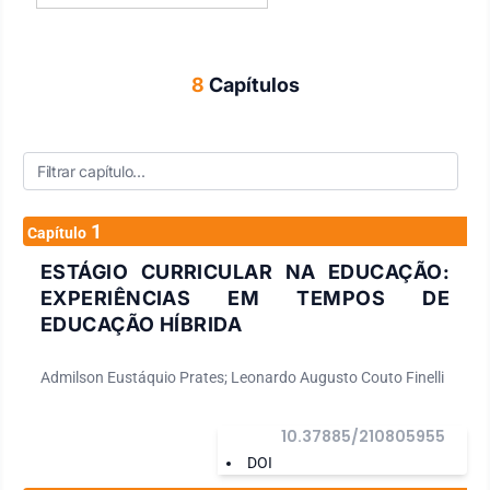
instrumento didático-pedagógico para estudantes,
professores dos diversos níveis de ensino em seus trabalhos,
assim como para demais interessados pela temática.
8
Capítulos
1
Capítulo
ESTÁGIO CURRICULAR NA EDUCAÇÃO:
EXPERIÊNCIAS EM TEMPOS DE
EDUCAÇÃO HÍBRIDA
Admilson Eustáquio Prates; Leonardo Augusto Couto Finelli
10.37885/210805955
DOI