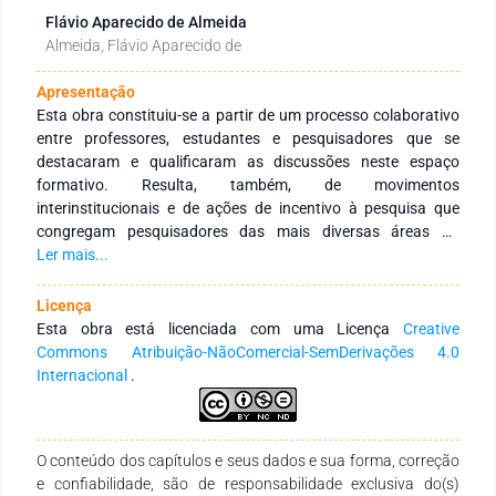
Flávio Aparecido de Almeida
Almeida, Flávio Aparecido de
Apresentação
Esta obra constituiu-se a partir de um processo colaborativo
entre professores, estudantes e pesquisadores que se
destacaram e qualificaram as discussões neste espaço
formativo. Resulta, também, de movimentos
interinstitucionais e de ações de incentivo à pesquisa que
congregam pesquisadores das mais diversas áreas do
conhecimento e de diferentes Instituições de Educação
Ler mais...
Superior públicas e privadas de abrangência nacional e
internacional. Tem como objetivo integrar ações
Licença
interinstitucionais nacionais e internacionais com redes de
Esta obra está licenciada com uma Licença
Creative
pesquisa que tenham a finalidade de fomentar a formação
Commons Atribuição-NãoComercial-SemDerivações 4.0
continuada dos profissionais da educação, por meio da
Internacional
.
produção e socialização de conhecimentos das diversas
áreas do Saberes. Agradecemos aos autores pelo empenho,
disponibilidade e dedicação para o desenvolvimento e
O conteúdo dos capítulos e seus dados e sua forma, correção
conclusão dessa obra. Esperamos também que esta obra
e confiabilidade, são de responsabilidade exclusiva do(s)
sirva de instrumento didático-pedagógico para estudantes,