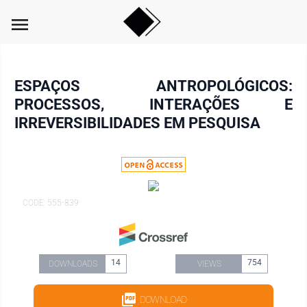
menu
ESPAÇOS ANTROPOLÓGICOS:
PROCESSOS, INTERAÇÕES E
IRREVERSIBILIDADES EM PESQUISA
CODE: 555-839
14
754
DOWNLOADS
VIEWS
DOWNLOAD