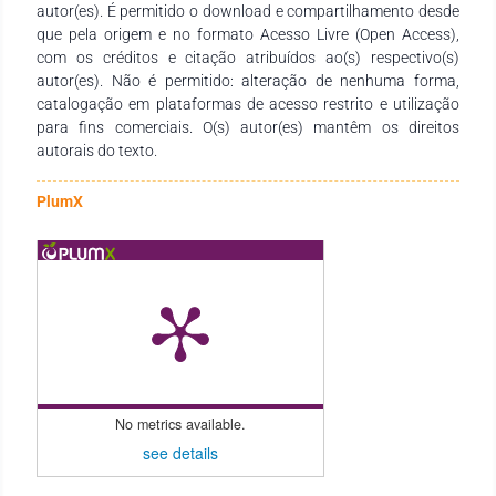
autor(es). É permitido o download e compartilhamento desde
professores dos diversos níveis de ensino em seus trabalhos e
que pela origem e no formato Acesso Livre (Open Access),
demais interessados pela temática.
com os créditos e citação atribuídos ao(s) respectivo(s)
autor(es). Não é permitido: alteração de nenhuma forma,
catalogação em plataformas de acesso restrito e utilização
para fins comerciais. O(s) autor(es) mantêm os direitos
autorais do texto.
PlumX
No metrics available.
see details