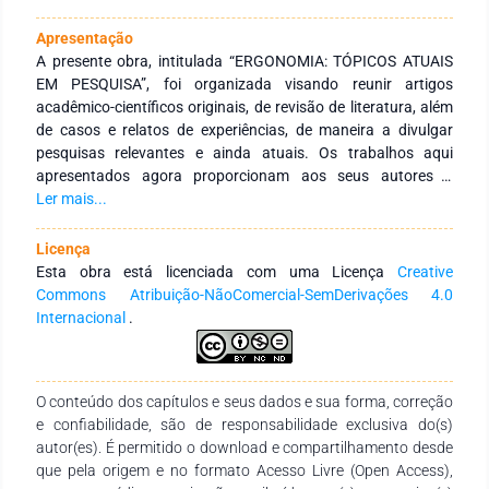
Apresentação
A presente obra, intitulada “ERGONOMIA: TÓPICOS ATUAIS
EM PESQUISA”, foi organizada visando reunir artigos
acadêmico-científicos originais, de revisão de literatura, além
de casos e relatos de experiências, de maneira a divulgar
pesquisas relevantes e ainda atuais. Os trabalhos aqui
apresentados agora proporcionam aos seus autores a
possibilidade da divulgação e coleta das citações que visam
Ler mais...
retribuir o tempo, esforços e dedicação pela conclusão dos
seus trabalhos. Diante desse contexto, este Livro se faz
Licença
oportuno e necessário ao trazer à comunidade científica uma
Esta obra está licenciada com uma Licença
Creative
série de trabalhos e pesquisas que procuraram demonstrar,
Commons Atribuição-NãoComercial-SemDerivações 4.0
de forma fidedigna, seus resultados que com certeza irá
Internacional
.
agregar valor. Agradecemos aos autores e autoras pelo
empenho, disponibilidade e dedicação para o
desenvolvimento e conclusão da obra “ERGONOMIA:
O conteúdo dos capítulos e seus dados e sua forma, correção
TÓPICOS ATUAIS EM PESQUISA”. Esperamos também que
e confiabilidade, são de responsabilidade exclusiva do(s)
esta obra sirva de instrumento didático-pedagógico para
autor(es). É permitido o download e compartilhamento desde
estudantes, professores e pesquisadores dos diversos níveis
que pela origem e no formato Acesso Livre (Open Access),
de ensino e demais interessados pela temática. Excelente