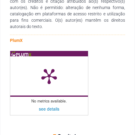
com os créditos e citação atribuídos ao(s) respectivo(s)
leitura!
autor(es). Não é permitido: alteração de nenhuma forma,
catalogação em plataformas de acesso restrito e utilização
para fins comerciais. O(s) autor(es) mantêm os direitos
autorais do texto.
PlumX
No metrics available.
see details