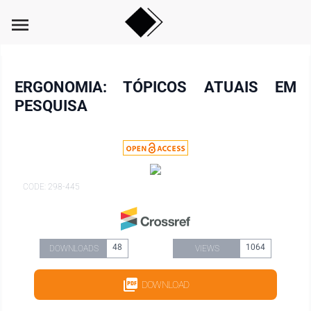
menu
ERGONOMIA: TÓPICOS ATUAIS EM
PESQUISA
CODE: 298-445
48
1064
DOWNLOADS
VIEWS
DOWNLOAD