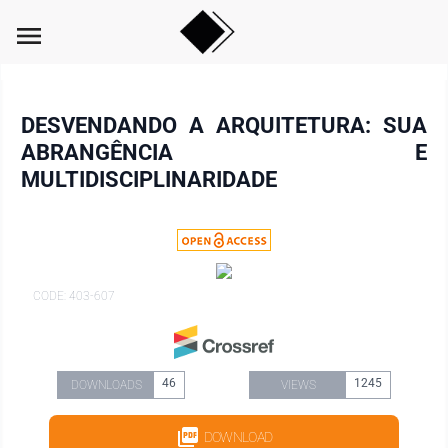
menu
DESVENDANDO A ARQUITETURA: SUA
ABRANGÊNCIA E
MULTIDISCIPLINARIDADE
CODE: 403-607
46
1245
DOWNLOADS
VIEWS
DOWNLOAD