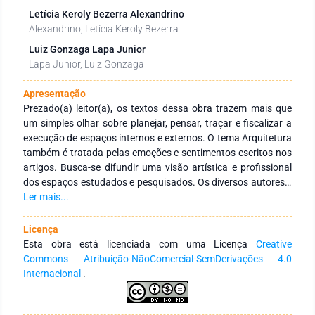
Letícia Keroly Bezerra Alexandrino
Alexandrino, Letícia Keroly Bezerra
Luiz Gonzaga Lapa Junior
Lapa Junior, Luiz Gonzaga
Apresentação
Prezado(a) leitor(a), os textos dessa obra trazem mais que
um simples olhar sobre planejar, pensar, traçar e fiscalizar a
execução de espaços internos e externos. O tema Arquitetura
também é tratada pelas emoções e sentimentos escritos nos
artigos. Busca-se difundir uma visão artística e profissional
dos espaços estudados e pesquisados. Os diversos autores e
autoras desta obra apresentaram, além de conhecimento,
Ler mais...
diferentes visões a partir do concreto. São escritores(as) nos
mais variados níveis de ensino e culturas diversificadas,
Licença
integrando diversas temáticas para fomentar o ideário de
Esta obra está licenciada com uma Licença
Creative
Arquitetura. Recentemente, a Arquitetura tem tido grande
Commons Atribuição-NãoComercial-SemDerivações 4.0
repercussão na criatividade em estimular novos espaços,
Internacional
.
visando ambientes agradáveis e acréscimo de sentimento de
bem-estar no ambiente. Esta obra apresenta trabalhos que
visam novos olhares e perspectivas para um conceito que se