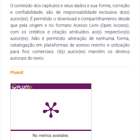
O conteúdo dos capítulos e seus dados e sua forma, correção
tornou muito popular nos últimos anos: a Arquitetura para o
e confiabilidade, são de responsabilidade exclusiva do(s)
bem-estar. O conjunto de trabalhos desta obra permitirá que
autor(es). É permitido o download e compartilhamento desde
você, leitor e leitora, se apropriem de temas que sirvam de
que pela origem e no formato Acesso Livre (Open Access),
instrumentos para aprimorar seus saberes. Aos autores e
com os créditos e citação atribuídos ao(s) respectivo(s)
autoras que compartilharam seus conhecimentos, nossos
autor(es). Não é permitido: alteração de nenhuma forma,
agradecimentos pela dedicação e parceria no caminho do
catalogação em plataformas de acesso restrito e utilização
aprimoramento e concretude dessa bela obra que se constrói.
para fins comerciais. O(s) autor(es) mantêm os direitos
autorais do texto.
PlumX
No metrics available.