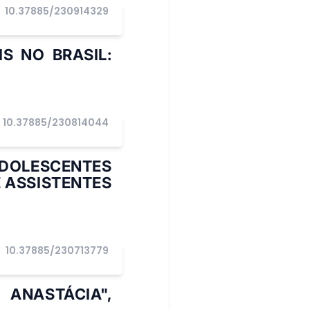
10.37885/230914329
S NO BRASIL:
10.37885/230814044
ADOLESCENTES
 ASSISTENTES
10.37885/230713779
I
ANASTÁCIA",