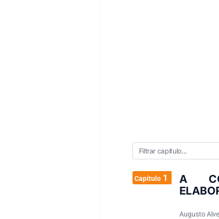
1
A CO
Capítulo
ELABO
Augusto Alve