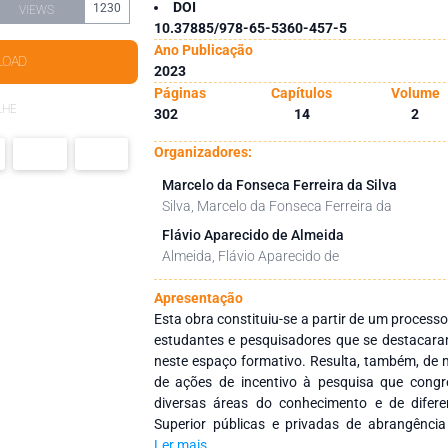
DOI
1230
VIEWS
10.37885/978-65-5360-457-5
Ano Publicação
LOAD
2023
Páginas
Capítulos
Volume
LHE
302
14
2
Organizadores:
Marcelo da Fonseca Ferreira da Silva
Silva, Marcelo da Fonseca Ferreira da
Flávio Aparecido de Almeida
Almeida, Flávio Aparecido de
Apresentação
Esta obra constituiu-se a partir de um processo
estudantes e pesquisadores que se destacara
neste espaço formativo. Resulta, também, de m
de ações de incentivo à pesquisa que cong
diversas áreas do conhecimento e de difere
Superior públicas e privadas de abrangência
como objetivo integrar ações interinstitucionai
Ler mais...