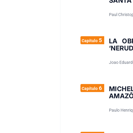
SANTA
Paul Christo
5
LA OB
Capítulo
‘NERUD
Joao Eduard
6
MICH
Capítulo
AMAZÔ
Paulo Henriq