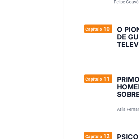
Felipe Gouvê
10
O PIO
Capítulo
DE GU
TELEV
11
PRIM
Capítulo
HOMEM
SOBRE
Átila Fern
12
PSIC
Capítulo