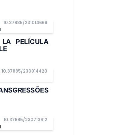
10.37885/231014668
I
LA PELÍCULA
LE
10.37885/230914420
NSGRESSÕES
10.37885/230713612
I