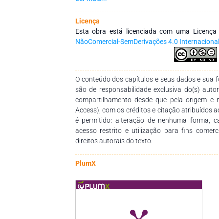
redes de pesquisa que tenham a finalidade de
dos profissionais da educação, por meio d
Licença
conhecimentos das diversas áreas do Saberes
Esta obra está licenciada com uma Licenç
empenho, disponibilidade e dedicação para 
NãoComercial-SemDerivações 4.0 Internaciona
dessa obra. Esperamos também que esta obra 
pedagógico para estudantes, professores dos
seus trabalhos e demais interessados pela temá
O conteúdo dos capítulos e seus dados e sua fo
são de responsabilidade exclusiva do(s) auto
compartilhamento desde que pela origem e 
Access), com os créditos e citação atribuídos a
é permitido: alteração de nenhuma forma, 
acesso restrito e utilização para fins comer
direitos autorais do texto.
PlumX