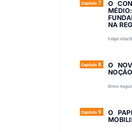
7
O CON
Capítulo
MÉDI
FUNDA
NA RE
Felipe Vidal
8
O NOV
Capítulo
NOÇÃO
Breno August
9
O PAP
Capítulo
MOBILI