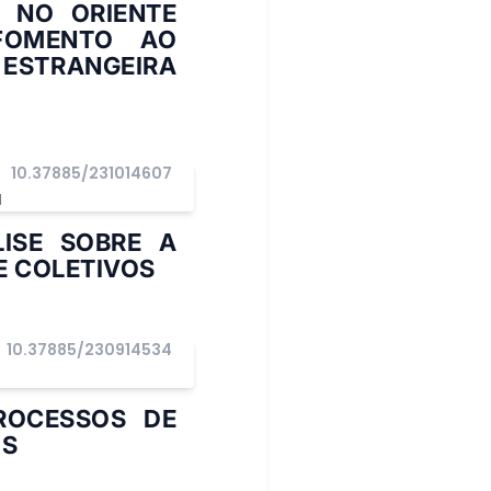
 NO ORIENTE
FOMENTO AO
 ESTRANGEIRA
10.37885/231014607
I
ISE SOBRE A
E COLETIVOS
10.37885/230914534
ROCESSOS DE
IS