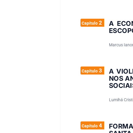
2
A ECON
Capítulo
ESCOPO
Marcus Ianon
3
A VIO
Capítulo
NOS AN
SOCIAI
Lumihá Cristi
4
FORMA
Capítulo