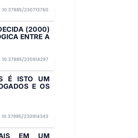
10.37885/230713760
DECIDA (2000)
GICA ENTRE A
10.37885/230914297
S É ISTO UM
FOGADOS E OS
10.37885/230914343
PAIS EM UM