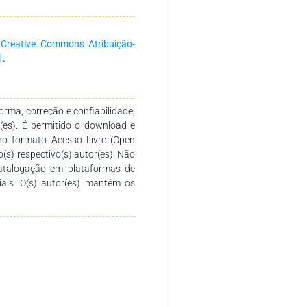
 fomentar a formação continuada
a produção e socialização de
. Agradecemos aos autores pelo
a
Creative Commons Atribuição-
o desenvolvimento e conclusão
l
.
sirva de instrumento didático-
 diversos níveis de ensino em
tica.
rma, correção e confiabilidade,
r(es). É permitido o download e
no formato Acesso Livre (Open
o(s) respectivo(s) autor(es). Não
catalogação em plataformas de
ciais. O(s) autor(es) mantêm os