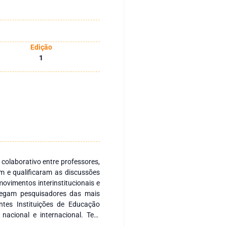
Edição
1
 colaborativo entre professores,
m e qualificaram as discussões
ovimentos interinstitucionais e
regam pesquisadores das mais
ntes Instituições de Educação
 nacional e internacional. Tem
s nacionais e internacionais com