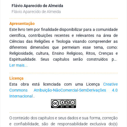
Flávio Aparecido de Almeida
Flávio Aparecido de Almeida
Apresentação
Este livro tem por finalidade disponibilizar para a comunidade
científica, contribuições recentes e relevantes na área de
Ciências das Religiões e Teologia visando compreender as
diferentes dimensões que permeiam esse tema, como:
Religiosidade, cultura, Ensino Religioso, Ritos, Crenças e
Espiritualidade. Seus capítulos serão construídos por
diferentes vertentes da Ciência que tem por finalidade a
Ler mais...
compreensão do Transcendente e as diferentes formas
culturais de expressão de uma crença. Buscar compreender o
Licença
Transcendente é também resgatar a história da Humanidade
Esta obra está licenciada com uma Licença
Creative
e perceber que a religiosidade permeia os diferentes espaços.
Commons Atribuição-NãoComercial-SemDerivações 4.0
Internacional
.
O conteúdo dos capítulos e seus dados e sua forma, correção
e confiabilidade, são de responsabilidade exclusiva do(s)