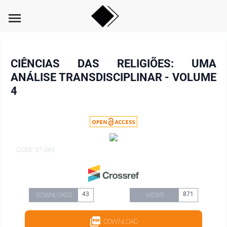
menu
CIÊNCIAS DAS RELIGIÕES: UMA
ANÁLISE TRANSDISCIPLINAR - VOLUME
4
CODE: 37-345
43
871
DOWNLOADS
VIEWS
DOWNLOAD