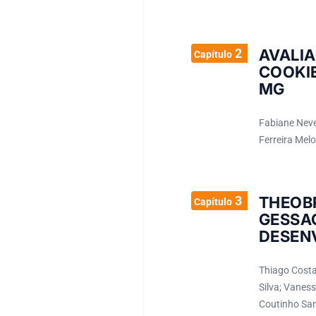
2
AVALI
Capítulo
COOKI
MG
Fabiane Neves
Ferreira Mel
3
THEOB
Capítulo
GESSA
DESEN
Thiago Costa
Silva; Vanes
Coutinho San