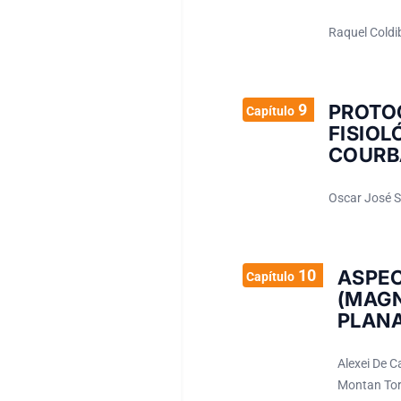
Raquel Coldi
9
PROTO
Capítulo
FISI
COURBA
Oscar José S
10
ASPE
Capítulo
(MAG
PLANA
Alexei De C
Montan Tor