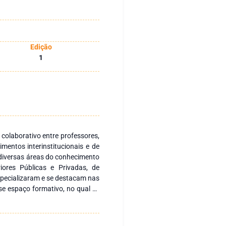
Edição
1
 colaborativo entre professores,
mentos interinstitucionais e de
 diversas áreas do conhecimento
iores Públicas e Privadas, de
especializaram e se destacam nas
e espaço formativo, no qual se
ea de Ciências Agrárias e toda a
essa obra abrangem as áreas de:
genharia Agronômica, Engenharia