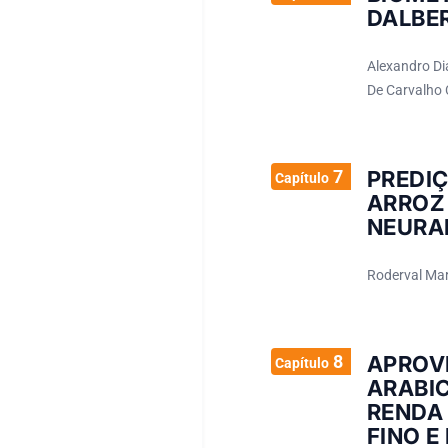
DALBE
Alexandro Di
De Carvalho C
7
PREDI
Capítulo
ARROZ
NEURAI
Roderval Mar
8
APROV
Capítulo
ARABIC
RENDA
FINO E