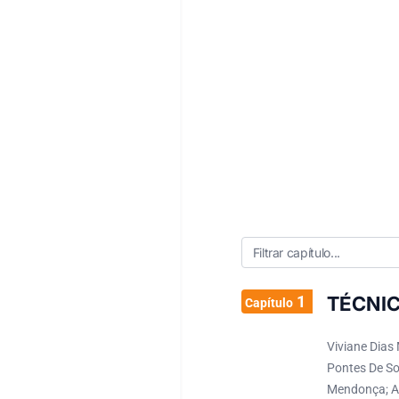
1
TÉCNI
Capítulo
Viviane Dias
Pontes De So
Mendonça; Ang