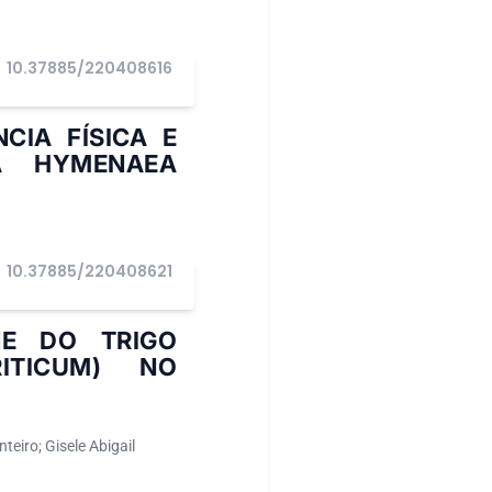
10.37885/220408616
IA FÍSICA E
Á HYMENAEA
10.37885/220408621
NE DO TRIGO
ITICUM) NO
eiro; Gisele Abigail