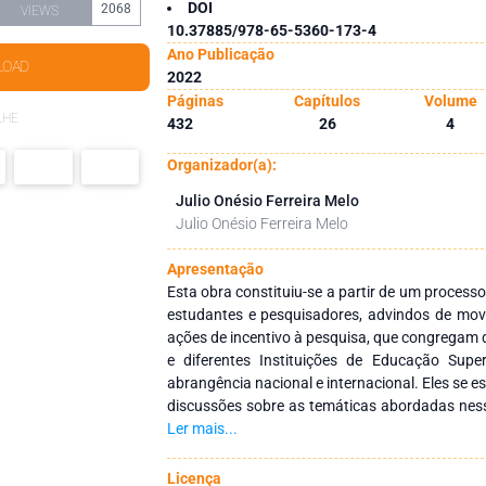
DOI
2068
VIEWS
10.37885/978-65-5360-173-4
Ano Publicação
LOAD
2022
Páginas
Capítulos
Volume
LHE
432
26
4
Organizador(a):
Julio Onésio Ferreira Melo
Julio Onésio Ferreira Melo
Apresentação
Esta obra constituiu-se a partir de um processo
estudantes e pesquisadores, advindos de movi
ações de incentivo à pesquisa, que congregam
e diferentes Instituições de Educação Super
abrangência nacional e internacional. Eles se 
discussões sobre as temáticas abordadas ness
reuniu conteúdo científico de vanguarda, na ár
Ler mais...
sua interface, pois as informações contidas n
Ciências Biológicas, Engenharia Agrícola, En
Licença