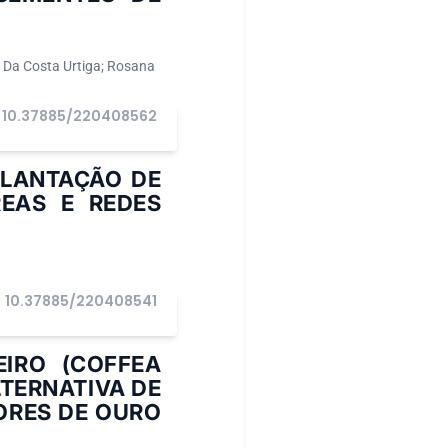
o Da Costa Urtiga; Rosana
10.37885/220408562
PLANTAÇÃO DE
REAS E REDES
10.37885/220408541
IRO (COFFEA
TERNATIVA DE
ORES DE OURO