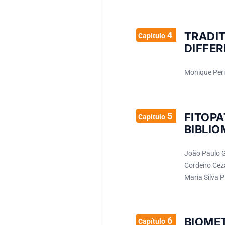
4
TRADI
Capítulo
DIFFER
Monique Peri
5
FITOP
Capítulo
BIBLIO
João Paulo G
Cordeiro Cez
Maria Silva P
6
BIOME
Capítulo