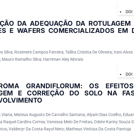
DOI
AÇÃO DA ADEQUAÇÃO DA ROTULAGEM 
ES E WAFERS COMERCIALIZADOS EM 
 Silva; Rosimere Campos Ferreira; Tallita Cristina De Oliveira; Irani Alves 
o; Mauro Ramalho Silva; Harriman Aley Morais
DOI
ROMA GRANDIFLORUM: OS EFEITO
GEM E CORREÇÃO DO SOLO NA FASE
VOLVIMENTO
 Viana; Mateus Augusto De Carvalho Santana; Alyam Dias Coelho; Eduar
sa Raquel Cardins Correa; Vanessa Melo De Freitas; Odete Kariny Souza S
tos; Valdecyr Da Costa Rayol Neto; Matheus Vinícius Da Costa Pantoja