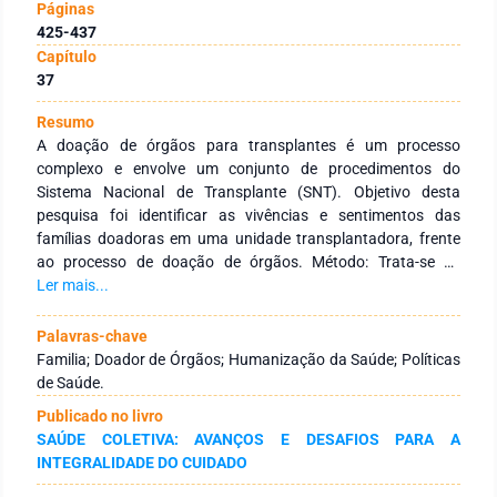
Páginas
425-437
Capítulo
37
Resumo
A doação de órgãos para transplantes é um processo
complexo e envolve um conjunto de procedimentos do
Sistema Nacional de Transplante (SNT). Objetivo desta
pesquisa foi identificar as vivências e sentimentos das
famílias doadoras em uma unidade transplantadora, frente
ao processo de doação de órgãos. Método: Trata-se de
pesquisa exploratória com abordagem qualitativa, tendo
Ler mais...
como participantes 12 familiares de doadores de órgãos
selecionados mediante sorteio, das quais cinco se recusaram
Palavras-chave
a participar do estudo. Através de entrevistas
Familia; Doador de Órgãos; Humanização da Saúde; Políticas
semiestruturadas com sete participantes, coletou-se dados
de Saúde.
sociodemograficos e relativos as vivências do processo de
Publicado no livro
doação. Os achados foram transcritos e submetidos à
SAÚDE COLETIVA: AVANÇOS E DESAFIOS PARA A
análise de conteúdo temático. Resultados: Os participantes
INTEGRALIDADE DO CUIDADO
consideraram a pouca sensibilidade da equipe médica na
comunicação da morte encefálica do familiar potencial