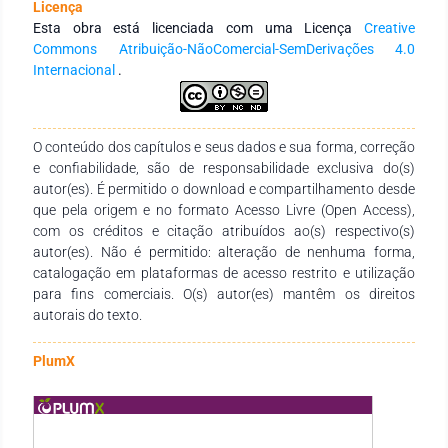
Licença
doador e a ausência de suporte socioemocional diante da
Esta obra está licenciada com uma Licença
Creative
situação vivenciada pela família. Conclusões: O estudo
Commons Atribuição-NãoComercial-SemDerivações 4.0
identificou a necessidade de se oferecer maior apoio
Internacional
.
socioemocional as famílias de potenciais e doadores efetivos
frente a vivencia do processo de doação, destacando
também a importância do entrosamento da equipe
multidisciplinar para a humanização do processo,
O conteúdo dos capítulos e seus dados e sua forma, correção
entendendo que esta relação profissional/família consiste na
e confiabilidade, são de responsabilidade exclusiva do(s)
compreensão da totalidade do sujeito para a promoção da
autor(es). É permitido o download e compartilhamento desde
integralidade do cuidado como previsto no Humaniza-SUS
que pela origem e no formato Acesso Livre (Open Access),
Sistema Único de Saúde.
com os créditos e citação atribuídos ao(s) respectivo(s)
autor(es). Não é permitido: alteração de nenhuma forma,
catalogação em plataformas de acesso restrito e utilização
para fins comerciais. O(s) autor(es) mantêm os direitos
autorais do texto.
PlumX