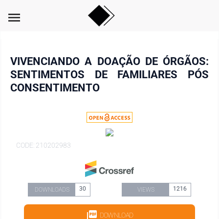
menu
VIVENCIANDO A DOAÇÃO DE ÓRGÃOS:
SENTIMENTOS DE FAMILIARES PÓS
CONSENTIMENTO
CODE: 210202983
30
1216
DOWNLOADS
VIEWS
DOWNLOAD