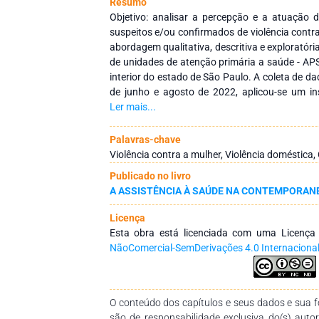
Resumo
Objetivo: analisar a percepção e a atuação 
suspeitos e/ou confirmados de violência contr
abordagem qualitativa, descritiva e exploratóri
de unidades de atenção primária a saúde - AP
interior do estado de São Paulo. A coleta de da
de junho e agosto de 2022, aplicou-se um in
contendo duas partes: a primeira com inf
Ler mais...
laborais e a segunda, um questionário conte
sobre assistência de enfermagem frente os
Palavras-chave
mulheres. Empregou-se a análise de conteúdo.
Violência contra a mulher, Violência doméstica
enfermeiros, a média de idade foi 41,5 anos; a
Publicado no livro
(83,3%) e (50%) eram casados. Desprendeu-se d
A ASSISTÊNCIA À SAÚDE NA CONTEMPORAN
sendo, uma relativa a percepção dos enfermei
frente aos casos de violência e a outra r
Licença
assistência de enfermagem frente aos caso
Esta obra está licenciada com uma Licenç
discursos revelaram que os profissionais det
NãoComercial-SemDerivações 4.0 Internaciona
e habilidades na temática; têm sentimentos
frente as situações presenciadas, porém sent
ajudar estas mulheres; e empregam a SAE par
rede referenciada de apoio para ampliar
O conteúdo dos capítulos e seus dados e sua fo
multiprofissional.
são de responsabilidade exclusiva do(s) auto