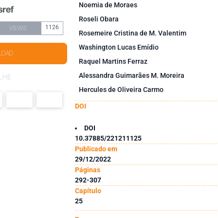
Noemia de Moraes
Roseli Obara
1126
VIEWS
Rosemeire Cristina de M. Valentim
Washington Lucas Emídio
LOAD
Raquel Martins Ferraz
Alessandra Guimarães M. Moreira
LHE
Hercules de Oliveira Carmo
DOI
DOI
10.37885/221211125
Publicado em
29/12/2022
Páginas
292-307
Capítulo
25