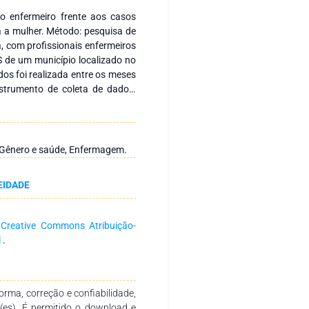
do enfermeiro frente aos casos
a a mulher. Método: pesquisa de
a, com profissionais enfermeiros
S de um município localizado no
dos foi realizada entre os meses
strumento de coleta de dados,
ormações sociodemográficas e
ndo perguntas semiestruturadas
 casos de violência contra as
 Resultados: Participaram seis
, Gênero e saúde, Enfermagem.
 maior parte se declarou mulher
as entrevistas duas categorias,
EIDADE
ros quanto as suas atribuições
eferente a sistematização da
s de violência. Conclusão: os
a
Creative Commons Atribuição-
êm conhecimentos, competências
l
.
 de empatia, apreensão e medo
em-se preparados e dispostos a
a ofertar um melhor cuidado e
 o tratamento para o âmbito
rma, correção e confiabilidade,
r(es). É permitido o download e