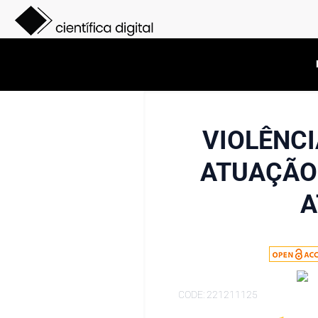
VIOLÊNC
ATUAÇÃO 
A
CODE: 221211125