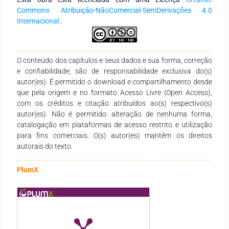
sociais com o manejo fogo e com a cobertura média floral;
Commons Atribuição-NãoComercial-SemDerivações 4.0
enquanto o manejo de pastejo agrupou-se com a altura
Internacional
.
média do pasto, hemípteros e moscas pequenas. A partir
deste estudo, hipóteses para trabalhos futuros podem ser
formuladas e analisadas sob a perspectiva de visitação floral
em áreas queimadas no bioma Pampa.
O conteúdo dos capítulos e seus dados e sua forma, correção
e confiabilidade, são de responsabilidade exclusiva do(s)
autor(es). É permitido o download e compartilhamento desde
que pela origem e no formato Acesso Livre (Open Access),
com os créditos e citação atribuídos ao(s) respectivo(s)
autor(es). Não é permitido: alteração de nenhuma forma,
catalogação em plataformas de acesso restrito e utilização
para fins comerciais. O(s) autor(es) mantêm os direitos
autorais do texto.
PlumX