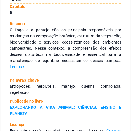
Capítulo
5
Resumo
O fogo e o pastejo são os principais responsáveis por
mudanças na composição botânica, estrutura da vegetação,
biodiversidade e serviços ecossistêmicos dos ambientes
campestres. Nesse contexto, a compreensão dos efeitos
desses distúrbios na biodiversidade é essencial para a
manutenção do equilíbrio ecossistêmico desses campos.
Baseado nisso, o objetivo deste estudo foi descrever os
Ler mais...
efeitos do fogo e pastejo, em uma área de vegetação nativa
do bioma Pampa, na estrutura vegetacional e na diversidade
Palavras-chave
de artrópodes. Para isso, variáveis de altura da vegetação,
artrópodes, herbivoria, manejo, queima controlada,
abundância floral e de visitantes florais foram medidas em
vegetação
áreas manejadas com fogo e com pastejo. A altura da
Publicado no livro
vegetação foi 2,4 vezes maior no manejo de fogo, enquanto a
EXPLORANDO A VIDA ANIMAL: CIÊNCIAS, ENSINO E
cobertura floral e número de visitantes florais foram,
PLANETA
respectivamente, 3,6 e 1,47 vezes maiores no manejo de fogo
na comparação com o pastejo. A análise de componentes
Licença
principais mostrou agrupamento de formigas e abelhas
Esta obra está licenciada com uma Licença
Creative