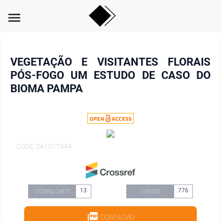
menu
VEGETAÇÃO E VISITANTES FLORAIS
PÓS-FOGO UM ESTUDO DE CASO DO
BIOMA PAMPA
CODE: 241017944
13
776
DOWNLOADS
VIEWS
DOWNLOAD