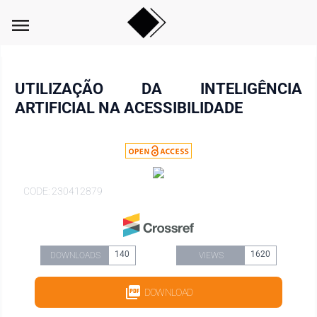
menu
UTILIZAÇÃO DA INTELIGÊNCIA
ARTIFICIAL NA ACESSIBILIDADE
CODE: 230412879
140
1620
DOWNLOADS
VIEWS
DOWNLOAD