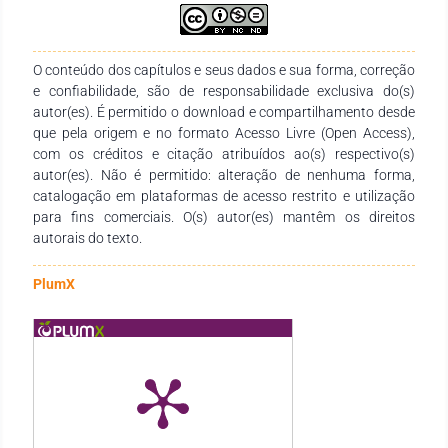
gerar lucro, mas para ajudar pessoas com deficiências, sejam
elas físicas ou intelectuais. Estudos sobre essa temática tem
aumentado lentamente ao longo dos anos. Já existem
ferramentas desenvolvidas e outras em desenvolvimento
O conteúdo dos capítulos e seus dados e sua forma, correção
para esse público, mas em contrapartida ainda há um longo
e confiabilidade, são de responsabilidade exclusiva do(s)
caminho a percorrer em relação ao uso da inteligência
autor(es). É permitido o download e compartilhamento desde
artificial para melhorar a acessibilidade.
que pela origem e no formato Acesso Livre (Open Access),
com os créditos e citação atribuídos ao(s) respectivo(s)
autor(es). Não é permitido: alteração de nenhuma forma,
catalogação em plataformas de acesso restrito e utilização
para fins comerciais. O(s) autor(es) mantêm os direitos
autorais do texto.
PlumX