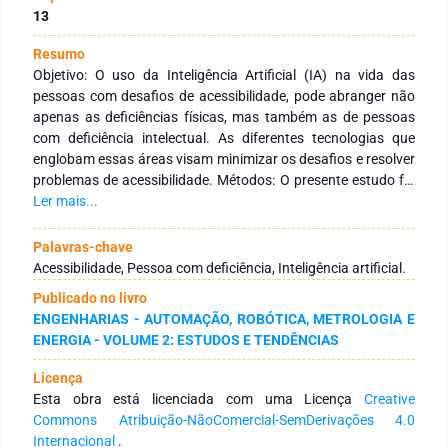
13
Resumo
Objetivo: O uso da Inteligência Artificial (IA) na vida das
pessoas com desafios de acessibilidade, pode abranger não
apenas as deficiências físicas, mas também as de pessoas
com deficiência intelectual. As diferentes tecnologias que
englobam essas áreas visam minimizar os desafios e resolver
problemas de acessibilidade. Métodos: O presente estudo foi
estruturado através de uma pesquisa bibliográfica com perfil
Ler mais...
quantitativo. Analisando dados relacionados às produções
cientificas sobre IA e acessibilidade, usando descritores –
Palavras-chave
Inteligência Artificial e Acessibilidade – relacionados ao tema
Acessibilidade, Pessoa com deficiência, Inteligência artificial.
e analisando as informações. Resultados: Os dados obtidos
Publicado no livro
foram transcritos em forma de gráficos e tabelas, de forma a
ENGENHARIAS - AUTOMAÇÃO, ROBÓTICA, METROLOGIA E
organizar o conteúdo. As pesquisas científicas que
ENERGIA - VOLUME 2: ESTUDOS E TENDÊNCIAS
relacionam IA e acessibilidade no Brasil ainda são pequenas
em número. Em contrapartida, tratando de IA em geral, sem
Licença
especificar “acessibilidade” na busca, percebe-se que o
Esta obra está licenciada com uma Licença
Creative
número de artigos é crescente em todo o mundo. Conclusão:
Commons Atribuição-NãoComercial-SemDerivações 4.0
O uso das tecnologias deveria ser pensado não apenas para
Internacional
.