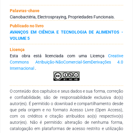
Algumas espécies se destacam dentre as microalgas, uma
delas é a Spirulina platensis, com um alto conteúdo proteico,
Palavras-chave
chegando a 70% da massa seca, apresentando, porém,
Cianobactéria, Electrospraying, Propriedades Funcionais.
algumas desvantagens da aplicação da biomassa
Publicado no livro
diretamente no produto desejado, como alteração de cor e
AVANÇOS EM CIÊNCIA E TECNOLOGIA DE ALIMENTOS -
odor. Dessa maneira, várias pesquisas têm sido
VOLUME 5
desenvolvidas para evitar essas alterações indesejadas no
produto final. O objetivo desta revisão é abordar as principais
Licença
características da S. platensis na alimentação humana, e
Esta obra está licenciada com uma Licença
Creative
métodos para encapsulação com foco na técnica de
Commons Atribuição-NãoComercial-SemDerivações 4.0
electrospraying, que tem se mostrado promissora devido a
Internacional
.
algumas particularidades como o uso de temperaturas
amenas, preservando a qualidade nutricional da biomassa e
aumentando sua estabilidade. São apresentados diversos
trabalhos realizados sobre os temas, evidenciando os
O conteúdo dos capítulos e seus dados e sua forma, correção
benefícios da aplicação da S. platensis em alimentos, porém
e confiabilidade, são de responsabilidade exclusiva do(s)
ainda há necessidades de novas pesquisas a serem
autor(es). É permitido o download e compartilhamento desde
desenvolvidas na área de microencapsulação por
que pela origem e no formato Acesso Livre (Open Access),
electrospraying, para entender melhor a técnica e as variáveis
com os créditos e citação atribuídos ao(s) respectivo(s)
que podem alterar a formação das microcápsulas.
autor(es). Não é permitido: alteração de nenhuma forma,
catalogação em plataformas de acesso restrito e utilização