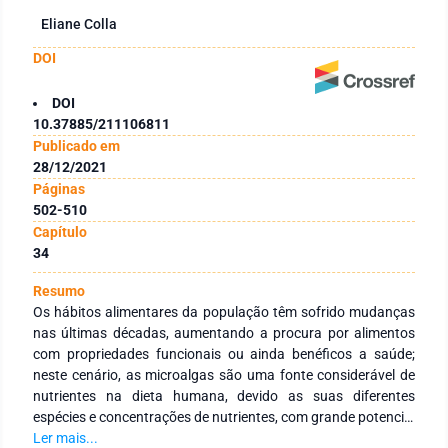
Eliane Colla
DOI
DOI
10.37885/211106811
Publicado em
28/12/2021
Páginas
502-510
Capítulo
34
Resumo
Os hábitos alimentares da população têm sofrido mudanças
nas últimas décadas, aumentando a procura por alimentos
com propriedades funcionais ou ainda benéficos a saúde;
neste cenário, as microalgas são uma fonte considerável de
nutrientes na dieta humana, devido as suas diferentes
espécies e concentrações de nutrientes, com grande potencial
de aplicação em alimentos para o consumo humano.
Ler mais...