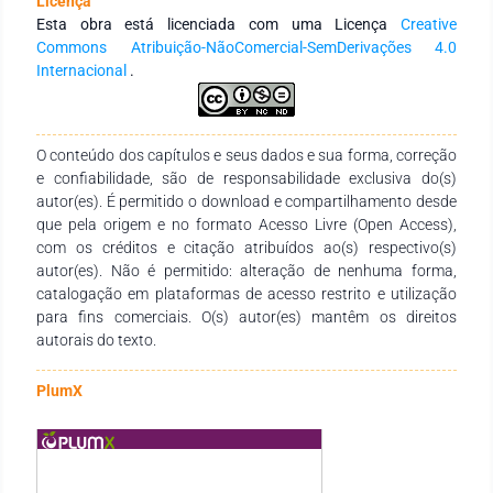
Licença
analisados demonstram efeitos positivos na germinação,
Esta obra está licenciada com uma Licença
Creative
desenvolvimento e produtividade de culturas como alface,
Commons Atribuição-NãoComercial-SemDerivações 4.0
tomate, pepino, melancia, beterraba e cenoura, embora os
Internacional
.
resultados variem conforme a espécie vegetal, a cepa
utilizada e as condições de cultivo. Além disso, bioinsumos
como Beauveria bassiana, Metarhizium anisopliae e Bacillus
spp. mostraram eficácia no controle biológico de pragas e
O conteúdo dos capítulos e seus dados e sua forma, correção
doenças. Conclui-se que os bioinsumos representam uma
e confiabilidade, são de responsabilidade exclusiva do(s)
ferramenta promissora para uma horticultura sustentável,
autor(es). É permitido o download e compartilhamento desde
contribuindo para a redução de impactos ambientais e para a
que pela origem e no formato Acesso Livre (Open Access),
segurança alimentar, especialmente em sistemas de base
com os créditos e citação atribuídos ao(s) respectivo(s)
agroecológica e na agricultura familiar.
autor(es). Não é permitido: alteração de nenhuma forma,
catalogação em plataformas de acesso restrito e utilização
para fins comerciais. O(s) autor(es) mantêm os direitos
autorais do texto.
PlumX