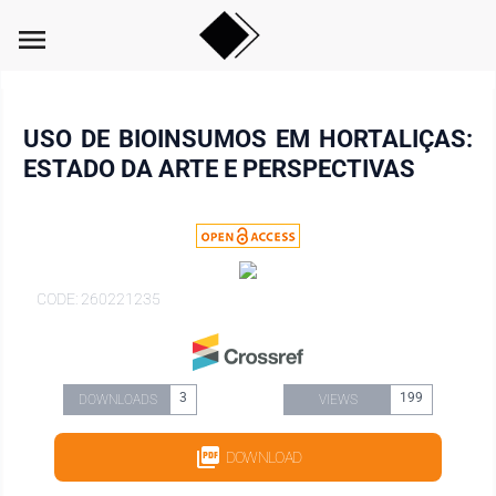
menu
USO DE BIOINSUMOS EM HORTALIÇAS:
ESTADO DA ARTE E PERSPECTIVAS
CODE: 260221235
3
199
DOWNLOADS
VIEWS
DOWNLOAD