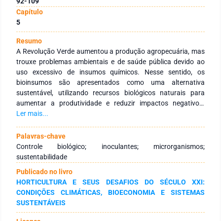
92-109
Capítulo
5
Resumo
A Revolução Verde aumentou a produção agropecuária, mas
trouxe problemas ambientais e de saúde pública devido ao
uso excessivo de insumos químicos. Nesse sentido, os
bioinsumos são apresentados como uma alternativa
sustentável, utilizando recursos biológicos naturais para
aumentar a produtividade e reduzir impactos negativos.
Neste trabalho, foram analisados artigos científicos que
Ler mais...
abordam o uso de bioinsumos na produção de hortaliças,
disponíveis e publicados em revistas indexadas nas bases de
Palavras-chave
dados SciELO, Google Acadêmico, Scopus e Periódicos
Controle biológico; inoculantes; microrganismos;
CAPES. Os seguintes descritores foram utilizados:
sustentabilidade
Bioinsumos, hortaliças, BPCV, Inoculantes e Olerícolas,
Publicado no livro
escritos nos idiomas português e inglês. Foram abordadas
HORTICULTURA E SEUS DESAFIOS DO SÉCULO XXI:
diferentes classes de bioinsumos, como bactérias
CONDIÇÕES CLIMÁTICAS, BIOECONOMIA E SISTEMAS
promotoras de crescimento vegetal (BPCV), fungos
SUSTENTÁVEIS
micorrízicos arbusculares (FMA), fungos benéficos não
micorrízicos e extratos vegetais e de algas. Os estudos