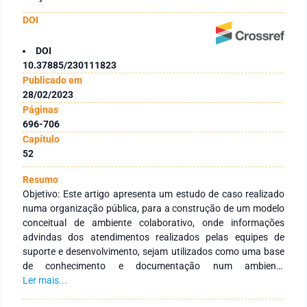
DOI
DOI
10.37885/230111823
Publicado em
28/02/2023
Páginas
696-706
Capítulo
52
Resumo
Objetivo: Este artigo apresenta um estudo de caso realizado
numa organização pública, para a construção de um modelo
conceitual de ambiente colaborativo, onde informações
advindas dos atendimentos realizados pelas equipes de
suporte e desenvolvimento, sejam utilizados como uma base
de conhecimento e documentação num ambiente
colaborativo do tipo Wiki. Métodos: É realizada uma análise
Ler mais...
dos registros de atendimentos feitos pelas equipes de suporte