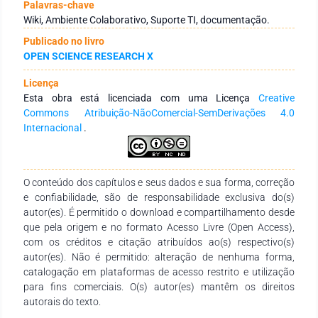
e desenvolvimento, com o objetivo de identificar quais os
Palavras-chave
tipos de atendimentos podem ser migrados para uma
Wiki, Ambiente Colaborativo, Suporte TI, documentação.
plataforma colaborativa do tipo Wiki. Resultados: Os
Publicado no livro
resultados mostram que uma parcela dos atendimentos pode
OPEN SCIENCE RESEARCH X
ser transformada em documentação no ambiente
colaborativo, resultando em um importante recurso para
Licença
consulta. Conclusão: com o modelo proposto espera-se um
Esta obra está licenciada com uma Licença
Creative
ganho operacional das equipes de atendimento que podem
Commons Atribuição-NãoComercial-SemDerivações 4.0
ser alocadas nas atividades de desenvolvimento e
Internacional
.
manutenção de produtos, além do aprimoramento do
ambiente de conhecimento para os colaboradores.
O conteúdo dos capítulos e seus dados e sua forma, correção
e confiabilidade, são de responsabilidade exclusiva do(s)
autor(es). É permitido o download e compartilhamento desde
que pela origem e no formato Acesso Livre (Open Access),
com os créditos e citação atribuídos ao(s) respectivo(s)
autor(es). Não é permitido: alteração de nenhuma forma,
catalogação em plataformas de acesso restrito e utilização
para fins comerciais. O(s) autor(es) mantêm os direitos
autorais do texto.