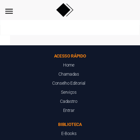
menu
ACESSO RÁPIDO
Home
Chamadas
Conselho Editorial
Serviços
Cadastro
Entrar
BIBLIOTECA
E-Books