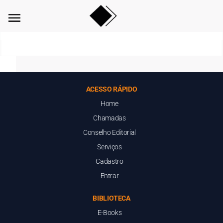
menu
ACESSO RÁPIDO
Home
Chamadas
Conselho Editorial
Serviços
Cadastro
Entrar
BIBLIOTECA
E-Books