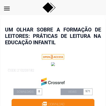
menu
UM OLHAR SOBRE A FORMAÇÃO DE
LEITORES: PRÁTICAS DE LEITURA NA
EDUCAÇÃO INFANTIL
CODE: 210203182
8
971
DOWNLOADS
VIEWS
DOWNLOAD