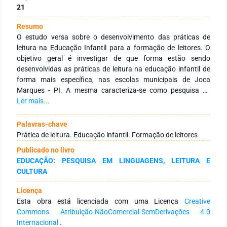
21
Resumo
O estudo versa sobre o desenvolvimento das práticas de
leitura na Educação Infantil para a formação de leitores. O
objetivo geral é investigar de que forma estão sendo
desenvolvidas as práticas de leitura na educação infantil de
forma mais específica, nas escolas municipais de Joca
Marques - PI. A mesma caracteriza-se como pesquisa de
campo, onde utilizou-se de um questionário semiaberto e de
Ler mais...
observação não participante. Diante da análise dos dados
pode-se constatar que há uma carência ao incentivo a leitura
Palavras-chave
por parte de alguns professores, sendo que tal prática é de
Prática de leitura. Educação infantil. Formação de leitores
grande relevância para o desenvolvimento da aprendizagem
Publicado no livro
da criança.
EDUCAÇÃO: PESQUISA EM LINGUAGENS, LEITURA E
CULTURA
Licença
Esta obra está licenciada com uma Licença
Creative
Commons Atribuição-NãoComercial-SemDerivações 4.0
Internacional
.