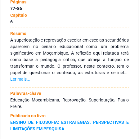
Páginas
77-86
Capítulo
6
Resumo
A superlotação e reprovação escolar em escolas secundárias
aparecem no cenário educacional como um problema
significativo em Moçambique. A reflexão aqui relatada terá
como base a pedagogia crítica, que almeja a função de
transformar o mundo. O professor, neste contexto, tem o
papel de questionar o conteúdo, as estruturas e se incluir
neste processo de avaliação critica. Será utilizada, como
Ler mais...
referência na pesquisa, a Escola Marista de Manhiça,
localizada na Província de Maputo, em Moçambique. Ela, no
Palavras-chave
ano de 2017, no ensino secundário registrou uma taxa de
Educação Moçambicana, Reprovação, Superlotação, Paulo
reprovação de 60%. Registram-se também casos em que há
Freire.
apenas um professor para até 200 alunos. O objetivo foi
Publicado no livro
conhecer os detalhes vivenciados em sala de aula, fazer
ENSINO DE FILOSOFIA: ESTRATÉGIAS, PERSPECTIVAS E
pesquisas bibliográficas, refletir sob a ótica da pedagogia
LIMITAÇÕES EM PESQUISA
crítica, sugerindo inovações que permitam melhorar a
qualidade de ensino na escola, através da metodologia