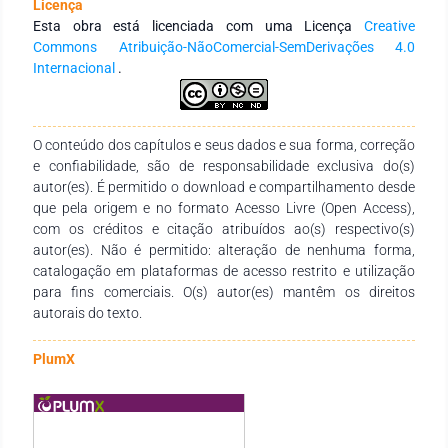
Licença
participativa uma vez que possibilita aos educadores o
Esta obra está licenciada com uma Licença
Creative
diálogo crítico e reflexivo. Segundo Paulo Freire (1986)
Commons Atribuição-NãoComercial-SemDerivações 4.0
somente o homem, através de reflexão-ação, tem a
Internacional
.
capacidade de atuar, refletir e transformar, além de
comprometer-se, a fim de proporcionar meios para uma
(re)significação da escola. Os estudos analisam que estes
problemas precisam ser avaliados sob duas abordagens:
O conteúdo dos capítulos e seus dados e sua forma, correção
fatores externos e internos a escola. Os resultados se
e confiabilidade, são de responsabilidade exclusiva do(s)
justificam pelos fatores observados, e após todos os estudos
autor(es). É permitido o download e compartilhamento desde
realizados para esta pesquisa, constatou-se que os
que pela origem e no formato Acesso Livre (Open Access),
professores da escola secundária podem sim, contribuir na
com os créditos e citação atribuídos ao(s) respectivo(s)
promoção de cenários que efetivem a aprovação do aluno,
autor(es). Não é permitido: alteração de nenhuma forma,
através de um ensino de qualidade.
catalogação em plataformas de acesso restrito e utilização
para fins comerciais. O(s) autor(es) mantêm os direitos
autorais do texto.
PlumX