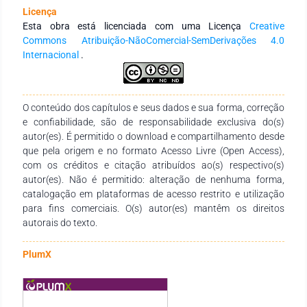
significativos: limitaciones geográficas, infraestructura
Licença
turística inadecuada y falta de articulación entre actores
Esta obra está licenciada com uma Licença
Creative
público-privados. Los resultados estadísticos demuestran
Commons Atribuição-NãoComercial-SemDerivações 4.0
que no existen diferencias significativas entre expectativas y
Internacional
.
realidad tanto en infraestructura como en experiencia de
visita, sugiriendo que las expectativas moderadas se
satisfacen adecuadamente. Sin embargo, la implementación
efectiva del turismo inclusivo requiere inversión en
O conteúdo dos capítulos e seus dados e sua forma, correção
infraestructura adaptada, capacitación especializada del
e confiabilidade, são de responsabilidade exclusiva do(s)
personal turístico y desarrollo de políticas públicas integrales
autor(es). É permitido o download e compartilhamento desde
que promuevan la participación plena de personas con
que pela origem e no formato Acesso Livre (Open Access),
discapacidad en el sector turístico.
com os créditos e citação atribuídos ao(s) respectivo(s)
autor(es). Não é permitido: alteração de nenhuma forma,
catalogação em plataformas de acesso restrito e utilização
para fins comerciais. O(s) autor(es) mantêm os direitos
autorais do texto.
PlumX