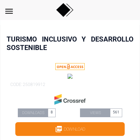
menu
TURISMO INCLUSIVO Y DESARROLLO
SOSTENIBLE
CODE: 250819912
8
561
DOWNLOADS
VIEWS
DOWNLOAD