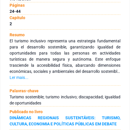
Páginas
24-44
Capítulo
2
Resumo
El turismo inclusivo representa una estrategia fundamental
para el desarrollo sostenible, garantizando igualdad de
oportunidades para todas las personas en actividades
turísticas de manera segura y autónoma. Este enfoque
trasciende la accesibilidad física, abarcando dimensiones
económicas, sociales y ambientales del desarrollo sostenible.
La investigación analiza experiencias globales exitosas en
Ler mais...
Polonia, Ecuador, Chile y México, identificando barreras
físicas, ambientales y sociales que limitan la participación de
Palavras-chave
personas con discapacidad. Los avances tecnológicos
Turismo sostenible; turismo inclusivo; discapacidad; igualdad
emergen como herramientas clave, desde plataformas de
de oportunidades
reservas especializadas hasta ciudades inteligentes como
Publicado no livro
Barcelona, que integran sensores para mejorar la
DINÂMICAS REGIONAIS SUSTENTÁVEIS: TURISMO,
accesibilidad urbana. El estudio de caso del Complejo
CULTURA, ECONOMIA E POLÍTICAS PÚBLICAS EM DEBATE
Arqueológico Kuelap en Amazonas, Perú, revela desafíos