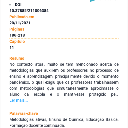
DOI
10.37885/211006384
Publicado em
20/11/2021
Páginas
186-218
Capítulo
11
Resumo
No contexto atual, muito se tem mencionado acerca de
metodologias que auxiliem os professores no processo de
ensino e aprendizagem, principalmente devido o momento
pandêmico, o qual exigiu que os professores trabalhassem
com metodologias que simultaneamente aproximasse o
aluno da escola e o mantivesse protegido pelo
distanciamento social. As metodologias ativas enquanto
Ler mais...
ferramentas que buscam auxiliar o trabalho dos docentes
dentro e fora da sala de aula, devem ser diversificadas,
Palavras-chave
dinâmicas e realizáveis, podendo ser fomentadas ou não
Metodologias ativas, Ensino de Química, Educação Básica,
pelas tecnologias digitais. Estas metodologias possibilitaram
Formação docente continuada.