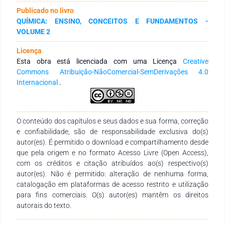
a manutenção de objetivos educacionais e afetivos com os
Publicado no livro
alunos, mesmo em contextos adversos, como este que
QUÍMICA: ENSINO, CONCEITOS E FUNDAMENTOS -
vivenciamos. Este estudo buscou investigar a utilização de
VOLUME 2
metodologias ativas no ensino de Química na educação
básica, tendo em vista o ensino colaborativo a partir de uma
Licença
revisão integrativa, apontando os principais desafios
Esta obra está licenciada com uma Licença
Creative
encontrados pelos docentes na sua utilização. Como
Commons Atribuição-NãoComercial-SemDerivações 4.0
procedimentos metodológicos foi realizada a revisão
Internacional
.
integrativa e para levantamento dos dados, utilizou-se a
análise de conteúdo a partir das publicações do Encontro
Nacional de educação em Química (ENEQ) dos anos de 2016
e 2018. A partir das publicações foi possível detectar as
O conteúdo dos capítulos e seus dados e sua forma, correção
metodologias ativas utilizadas, indicando os contratempos
e confiabilidade, são de responsabilidade exclusiva do(s)
enfrentados pelos docentes para sua aplicação. Nessa
autor(es). É permitido o download e compartilhamento desde
ocasião, percebeu-se que apesar de algumas dificuldades no
que pela origem e no formato Acesso Livre (Open Access),
uso das metodologias, elas facilitaram e auxiliaram o ensino
com os créditos e citação atribuídos ao(s) respectivo(s)
aprendizagem melhorando essencialmente as relações
autor(es). Não é permitido: alteração de nenhuma forma,
interpessoais no ambiente educacional. Concluiu-se que o
catalogação em plataformas de acesso restrito e utilização
uso das metodologias na abordagem ativa, não garantem
para fins comerciais. O(s) autor(es) mantêm os direitos
exclusivamente um aprendizado expressivo e, tampouco,
autorais do texto.
representam a solução para os problemas na educação, no