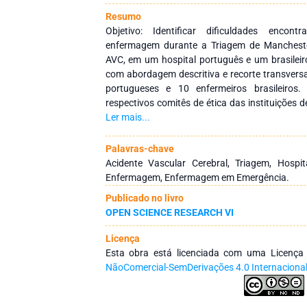
Resumo
Objetivo: Identificar dificuldades encont
enfermagem durante a Triagem de Mancheste
AVC, em um hospital português e um brasileir
com abordagem descritiva e recorte transvers
portugueses e 10 enfermeiros brasileiros
respectivos comitês de ética das instituições 
dos participantes eram do sexo feminino, e a
Ler mais...
portugueses foi de 39,7 anos, enquanto dos b
médio de experiência em serviço de urgên
Palavras-chave
portugueses e 6,8 anos para os brasileiros.
Acidente Vascular Cerebral, Triagem, Hospi
indicaram maior dificuldade em lidar com n
Enfermagem, Enfermagem em Emergência.
relação à real capacidade do serviço. A ma
Publicado no livro
ambos os países relataram que os critérios de
OPEN SCIENCE RESEARCH VI
Acidente Vascular Cerebral não eram uma difi
quanto ao tempo de início dos sintomas por p
Licença
se como uma dificuldade. Conclusão: Os ac
Esta obra está licenciada com uma Licenç
sobre a temática e contribuem para a identi
NãoComercial-SemDerivações 4.0 Internaciona
melhorias na triagem do paciente com suspeita 