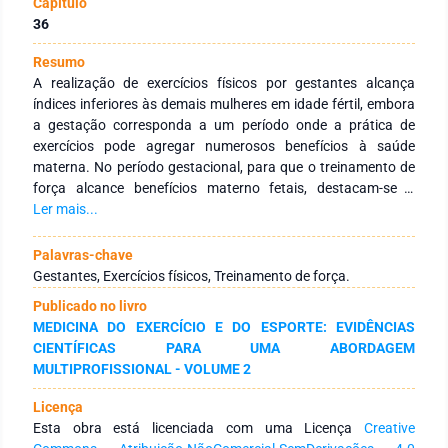
Capítulo
36
Resumo
A realização de exercícios físicos por gestantes alcança
índices inferiores às demais mulheres em idade fértil, embora
a gestação corresponda a um período onde a prática de
exercícios pode agregar numerosos benefícios à saúde
materna. No período gestacional, para que o treinamento de
força alcance benefícios materno fetais, destacam-se a
necessidade de monitoramentos regulares da frequência e da
Ler mais...
intensidade de treinamento, dos níveis de hidratação corporal
e também das condições climáticas. A prática dessa
Palavras-chave
modalidade na gestação é uma forma eficiente e acessível de
Gestantes, Exercícios físicos, Treinamento de força.
auxiliar a mulher, já que traz ganhos à saúde e permite que a
Publicado no livro
gravidez seja vivida sem maiores complicações. Entretanto, é
MEDICINA DO EXERCÍCIO E DO ESPORTE: EVIDÊNCIAS
necessário informar adequadamente à gestante quanto às
CIENTÍFICAS PARA UMA ABORDAGEM
indicações, contraindicações e formas de se realizar o
MULTIPROFISSIONAL - VOLUME 2
treinamento de força para manutenção do bem-estar
materno-fetal.
Licença
Esta obra está licenciada com uma Licença
Creative