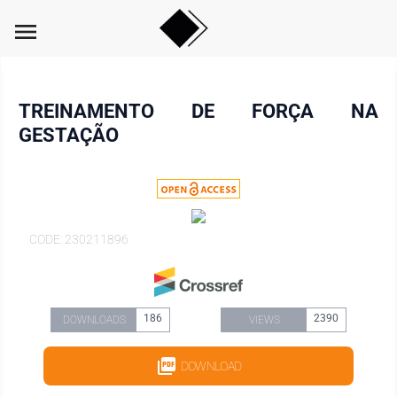
menu
TREINAMENTO DE FORÇA NA
GESTAÇÃO
CODE: 230211896
186
2390
DOWNLOADS
VIEWS
DOWNLOAD