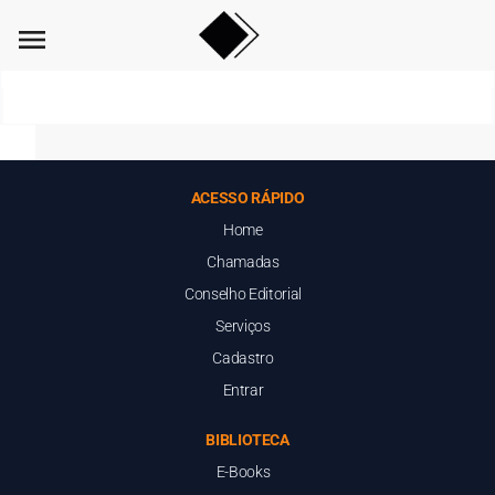
menu
ACESSO RÁPIDO
Home
Chamadas
Conselho Editorial
Serviços
Cadastro
Entrar
BIBLIOTECA
E-Books