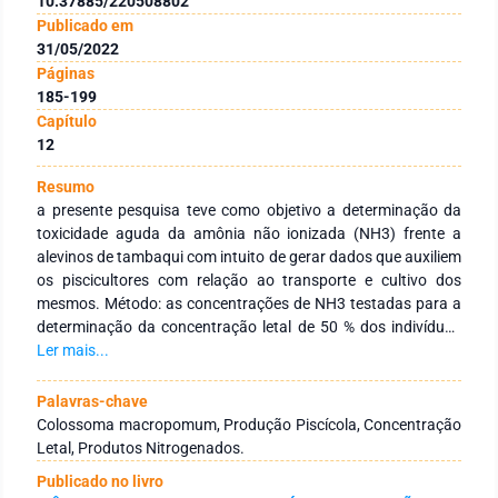
10.37885/220508802
Publicado em
31/05/2022
Páginas
185-199
Capítulo
12
Resumo
a presente pesquisa teve como objetivo a determinação da
toxicidade aguda da amônia não ionizada (NH3) frente a
alevinos de tambaqui com intuito de gerar dados que auxiliem
os piscicultores com relação ao transporte e cultivo dos
mesmos. Método: as concentrações de NH3 testadas para a
determinação da concentração letal de 50 % dos indivíduos
foram: 0,0 mg/L (água de poço semi artesiano); 0,075 mg/L;
Ler mais...
0,15 mg/L; 0,3 mg/L; 0,6 mg/L; 1,2 mg/L; 2,4 mg/L; 4,8 mg/L;
9,6 mg/L; 19,2 mg/L e 38,4 mg/L. Resultados: observou-se
Palavras-chave
que todos os alevinos submetidos as concentrações de 9,6
Colossoma macropomum, Produção Piscícola, Concentração
mg/L; 19,2 mg/L e 38,4 mg/L morreram nas primeiras 34 h do
Letal, Produtos Nitrogenados.
experimento, sendo a CL50,96 horas de 7,76 mg/L. Os
Publicado no livro
tempos de letalidade de 50 % (TL50,96 horas) dos indivíduos