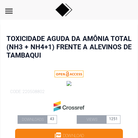
menu
TOXICIDADE AGUDA DA AMÔNIA TOTAL
(NH3 + NH4+1) FRENTE A ALEVINOS DE
TAMBAQUI
CODE: 220508802
43
1251
DOWNLOADS
VIEWS
DOWNLOAD