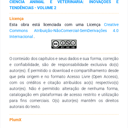
CIÊNCIA ANIMAL E VETERINÁRIA: INOVAÇÕES E
foram de 1h 34 min para a concentração de 38,4 mg/L; de 20
TENDÊNCIAS - VOLUME 2
h para a concentração de 19,2 mg/L e 33 h para a
concentração de 9,6 mg/L. Conclusão: O valor determinado
Licença
para a CL50,96 horas, determinada no presente estudo
Esta obra está licenciada com uma Licença
Creative
sugere que os alevinos desta espécie de peixe possuem
Commons Atribuição-NãoComercial-SemDerivações 4.0
grande resistência a elevadas concentrações de amônia na
Internacional
.
água comparado a outras espécies tropicais, provando ser
uma espécie de grande potencial para produção aquícola por
sua rusticidade quanto às variações limnológicas, bem como,
sua excelente adaptação às condições do meio. Verificou-se
O conteúdo dos capítulos e seus dados e sua forma, correção
também que está espécie é mais suscetível a altas
e confiabilidade, são de responsabilidade exclusiva do(s)
concentrações de NH3 do que ao tempo de exposição, pois
autor(es). É permitido o download e compartilhamento desde
nas concentrações de 0,075 a 4,8 mg/L não foi registrada
que pela origem e no formato Acesso Livre (Open Access),
mortalidade.
com os créditos e citação atribuídos ao(s) respectivo(s)
autor(es). Não é permitido: alteração de nenhuma forma,
catalogação em plataformas de acesso restrito e utilização
para fins comerciais. O(s) autor(es) mantêm os direitos
autorais do texto.
PlumX