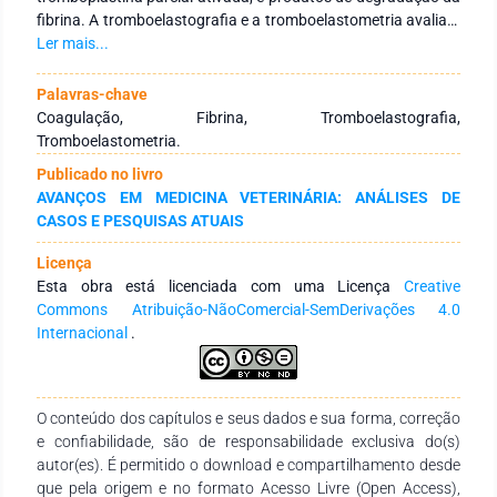
fibrina. A tromboelastografia e a tromboelastometria avaliam
as interações entre os fatores, inibidores e componentes
Ler mais...
celulares da coagulação durante todo o processo. É um
método que gera uma representação gráfica da formação e
Palavras-chave
eliminação do coágulo sanguíneo, assim como permite
Coagulação, Fibrina, Tromboelastografia,
analisar suas características viscoelásticas, ao contrário dos
Tromboelastometria.
testes convencionais. Embora sejam técnicas que geram
Publicado no livro
muitos dados para avaliação da hemostasia, há poucos
AVANÇOS EM MEDICINA VETERINÁRIA: ANÁLISES DE
relatos de seu uso em Medicina Veterinária. Desse modo,
CASOS E PESQUISAS ATUAIS
objetivou-se com o presente trabalho realizar uma revisão
bibliográfica sobre o uso dos testes viscoelásticos na
Licença
avaliação da hemostasia na Medicina Veterinária. Para tal, foi
Esta obra está licenciada com uma Licença
Creative
realizado uma pesquisa bibliográfica nas diferentes bases de
Commons Atribuição-NãoComercial-SemDerivações 4.0
dados utilizando as palavras chaves relacionadas com o
Internacional
.
tema. A tromboelastografia ou atromboelastometria foram
considerados meios de avaliação da hemostasia mais
específicos quando comparadas com os testes
convencionais de rotina, podendo fornecer o diagnóstico
O conteúdo dos capítulos e seus dados e sua forma, correção
precoce em casos de coagulação intravascular disseminada,
e confiabilidade, são de responsabilidade exclusiva do(s)
hipo ou hipercoagulabilidade.
autor(es). É permitido o download e compartilhamento desde
que pela origem e no formato Acesso Livre (Open Access),