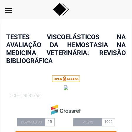
menu
TESTES VISCOELÁSTICOS NA
AVALIAÇÃO DA HEMOSTASIA NA
MEDICINA VETERINÁRIA: REVISÃO
BIBLIOGRÁFICA
CODE: 240817552
15
1002
DOWNLOADS
VIEWS