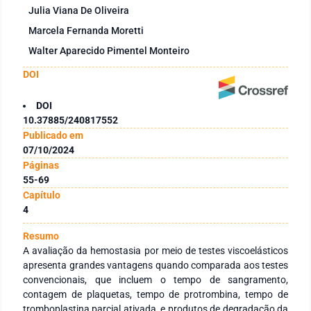
Julia Viana De Oliveira
Marcela Fernanda Moretti
Walter Aparecido Pimentel Monteiro
DOI
DOI
10.37885/240817552
Publicado em
07/10/2024
Páginas
55-69
Capítulo
4
Resumo
A avaliação da hemostasia por meio de testes viscoelásticos
apresenta grandes vantagens quando comparada aos testes
convencionais, que incluem o tempo de sangramento,
contagem de plaquetas, tempo de protrombina, tempo de
tromboplastina parcial ativada, e produtos de degradação da