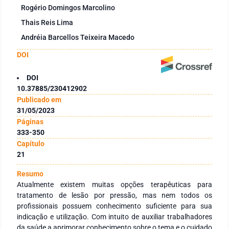
Rogério Domingos Marcolino
Thais Reis Lima
Andréia Barcellos Teixeira Macedo
DOI
DOI
10.37885/230412902
Publicado em
31/05/2023
Páginas
333-350
Capítulo
21
Resumo
Atualmente existem muitas opções terapêuticas para
tratamento de lesão por pressão, mas nem todos os
profissionais possuem conhecimento suficiente para sua
indicação e utilização. Com intuito de auxiliar trabalhadores
da saúde a aprimorar conhecimento sobre o tema e o cuidado