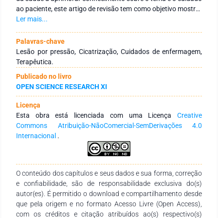
ao paciente, este artigo de revisão tem como objetivo mostrar
características de terapias tópicas para tratamento de
Ler mais...
pacientes acometidos por Lesão por pressão, fornecendo
uma visão geral de diferentes tecnologias e produtos,
Palavras-chave
apresentando mecanismo de ação, benefícios e indicações.
Lesão por pressão, Cicatrização, Cuidados de enfermagem,
Desta forma, serão abordadas a terapia por pressão
Terapêutica.
negativa, terapia a laser de baixa potência, eletroterapia e
Publicado no livro
terapia com derivados sanguíneos, além de uma série de
OPEN SCIENCE RESEARCH XI
produtos que podem ser utilizados como cobertura primária
em lesão por pressão. Em um próximo capítulo, os autores
Licença
irão mostrar outros opções de terapias para lesão por
Esta obra está licenciada com uma Licença
Creative
pressão.
Commons Atribuição-NãoComercial-SemDerivações 4.0
Internacional
.
O conteúdo dos capítulos e seus dados e sua forma, correção
e confiabilidade, são de responsabilidade exclusiva do(s)
autor(es). É permitido o download e compartilhamento desde
que pela origem e no formato Acesso Livre (Open Access),
com os créditos e citação atribuídos ao(s) respectivo(s)