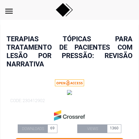
menu
TERAPIAS TÓPICAS PARA
TRATAMENTO DE PACIENTES COM
LESÃO POR PRESSÃO: REVISÃO
NARRATIVA
CODE: 230412902
69
1360
DOWNLOADS
VIEWS