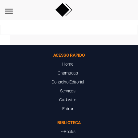
menu
ACESSO RÁPIDO
Home
Chamadas
Conselho Editorial
Serviços
Cadastro
Entrar
BIBLIOTECA
E-Books