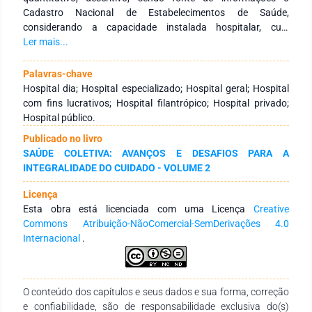
Cadastro Nacional de Estabelecimentos de Saúde,
considerando a capacidade instalada hospitalar, cujo
variáveis foram tipos de estabelecimentos, naturezas de
Ler mais...
gestão e número de leitos. Resultados: atenta-se para
readequação da rede, com crescimento dos hospitais do tipo
Palavras-chave
dia em todos estados brasileiros, maior número de hospitais
Hospital dia; Hospital especializado; Hospital geral; Hospital
do tipo geral serem de esfera da administração pública
com fins lucrativos; Hospital filantrópico; Hospital privado;
enquanto, as entidades empresariais gerem principalmente
Hospital público.
hospitais especializados e dia; considerando hospitais gerais
Publicado no livro
e especializados, observa-se redução de leitos SUS e
SAÚDE COLETIVA: AVANÇOS E DESAFIOS PARA A
crescimento dos não SUS, enquanto que em ambos há
INTEGRALIDADE DO CUIDADO - VOLUME 2
aumento dos hospitais dia; e em hospitais gerais e
especializados, predomina a natureza administrativa pública,
Licença
mas os hospitais dia representam o tipo com crescimento da
Esta obra está licenciada com uma Licença
Creative
natureza empresarial. Conclusão: A rede de estabelecimentos
Commons Atribuição-NãoComercial-SemDerivações 4.0
hospitalares brasileiros vem se reconfigurando,
Internacional
.
principalmente através do crescimento das entidades
empresariais e número de leitos SUS e não SUS em hospitais
dia e os leitos SUS.
O conteúdo dos capítulos e seus dados e sua forma, correção
e confiabilidade, são de responsabilidade exclusiva do(s)