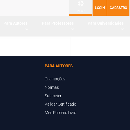
LOGIN
CADASTRO
PT-BR
Para Autores
Para Professores
Para Universidades
PARA AUTORES
Orientações
Normas
Submeter
Validar Certificado
Meu Primeiro Livro