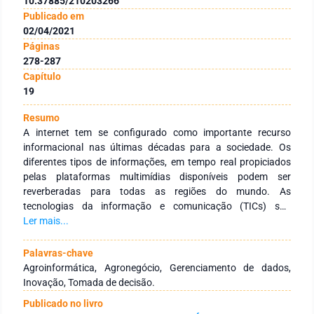
10.37885/210203266
Publicado em
02/04/2021
Páginas
278-287
Capítulo
19
Resumo
A internet tem se configurado como importante recurso
informacional nas últimas décadas para a sociedade. Os
diferentes tipos de informações, em tempo real propiciados
pelas plataformas multimídias disponíveis podem ser
reverberadas para todas as regiões do mundo. As
tecnologias da informação e comunicação (TICs) são
essenciais para a disseminação das diferentes informações,
Ler mais...
tais como àquelas advindas de granjas de suínos. A gestão
de dados se caracteriza como essencial para a análise
Palavras-chave
estruturada com foco na geração de informação e de
Agroinformática, Agronegócio, Gerenciamento de dados,
conhecimento. Diante do contexto, objetivou-se descrever a
Inovação, Tomada de decisão.
importância do uso das tecnologias da informação e
Publicado no livro
comunicação (TICs) na suinocultura. Verificou-se que as