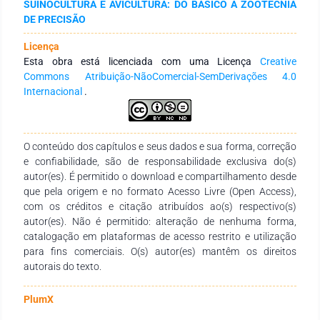
SUINOCULTURA E AVICULTURA: DO BÁSICO A ZOOTECNIA
informações devem ser empregadas como recursos
DE PRECISÃO
estratégicos dentro da atividade suinícola, uma vez que
dados isolados e/ou desestruturados não contribuem para
Licença
gerar conhecimento, sanar falhas e/ou resolver problemas
Esta obra está licenciada com uma Licença
Creative
dentro dos processos organizacionais.
Commons Atribuição-NãoComercial-SemDerivações 4.0
Internacional
.
O conteúdo dos capítulos e seus dados e sua forma, correção
e confiabilidade, são de responsabilidade exclusiva do(s)
autor(es). É permitido o download e compartilhamento desde
que pela origem e no formato Acesso Livre (Open Access),
com os créditos e citação atribuídos ao(s) respectivo(s)
autor(es). Não é permitido: alteração de nenhuma forma,
catalogação em plataformas de acesso restrito e utilização
para fins comerciais. O(s) autor(es) mantêm os direitos
autorais do texto.
PlumX