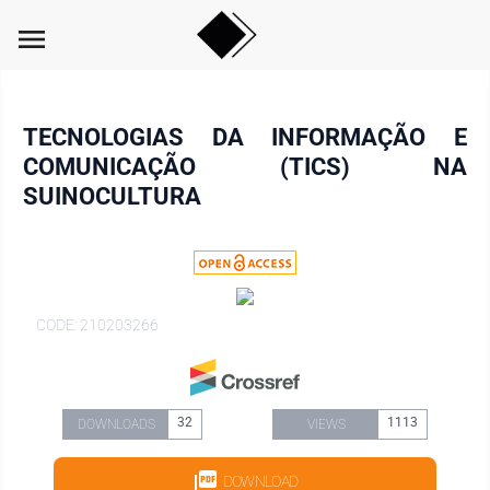
menu
TECNOLOGIAS DA INFORMAÇÃO E
COMUNICAÇÃO (TICS) NA
SUINOCULTURA
CODE: 210203266
32
1113
DOWNLOADS
VIEWS
DOWNLOAD