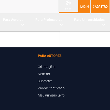
LOGIN
CADASTRO
PT-BR
Para Autores
Para Professores
Para Universidades
PARA AUTORES
Orientações
Normas
Submeter
Validar Certificado
Meu Primeiro Livro