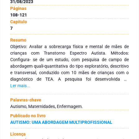
31/08/2023
Páginas
108-121
Capítulo
7
Resumo
Objetivo: Avaliar a sobrecarga física e mental de mães de
crianças com Transtorno Espectro Autista. Métodos:
Configura- se de um estudo, com pesquisa de campo de
abordagem quali-quantitativa do tipo exploratório, descritivo
e transversal, conduzido com 10 mães de crianças com o
diagnóstico de TEA. A pesquisa foi desenvolvida na
Associação de Pais e Amigos de Excepcionais de Feliz, Rio
Ler mais...
Grande do Sul, Brasil. A coleta foi feita em abril de 2023. Para
a coleta de dados a técnica empregada foi uma entrevista
Palavras-chave
semiestruturada, que consiste em uma combinação de
Autismo, Maternidades, Enfermagem.
perguntas abertas e fechadas. O roteiro da entrevista contém
Publicado no livro
9 perguntas fechadas de caracterização dos participantes e
AUTISMO: UMA ABORDAGEM MULTIPROFISSIONAL
10 perguntas abertas relacionadas ao cotidiano com a
criança autista. Para mensurar os dados quantitativos da
Licença
sobrecarga materna utilizou-se a escala de Zarit, contendo