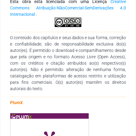
Esta obra está licenciada com uma Licença
Creative
um total de 22 perguntas fechadas. O estudo foi submetido e
Commons Atribuição-NãoComercial-SemDerivações 4.0
aprovado pelo Comitê de Ética em Pesquisa. Resultados: Foi
Internacional
.
possível identificar um nível moderado a severo de
sobrecarga nas mulheres em estudo, conforme a escala de
Zarit (1985), podemos associar o fato aos cuidados e
exigências que uma criança com diagnóstico de Transtorno
O conteúdo dos capítulos e seus dados e sua forma, correção
Espectro Autista exige. Conclusão: Constatou-se que a
e confiabilidade, são de responsabilidade exclusiva do(s)
sobrecarga de cuidados impacta a saúde física e mental das
autor(es). É permitido o download e compartilhamento desde
mães. E está associada a constante necessidade de atenção
que pela origem e no formato Acesso Livre (Open Access),
e suporte muito peculiar que a criança com TEA exige. É uma
com os créditos e citação atribuídos ao(s) respectivo(s)
questão complexa e desafiadora que requer atenção e
autor(es). Não é permitido: alteração de nenhuma forma,
compreensão dos profissionais enfermeiros e da área da
catalogação em plataformas de acesso restrito e utilização
saúde.
para fins comerciais. O(s) autor(es) mantêm os direitos
autorais do texto.
PlumX