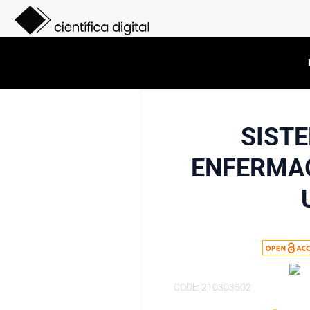
SIST
ENFERMAG
CODE: 210303502