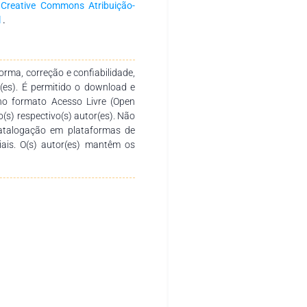
a
Creative Commons Atribuição-
l
.
rma, correção e confiabilidade,
r(es). É permitido o download e
no formato Acesso Livre (Open
o(s) respectivo(s) autor(es). Não
catalogação em plataformas de
ciais. O(s) autor(es) mantêm os