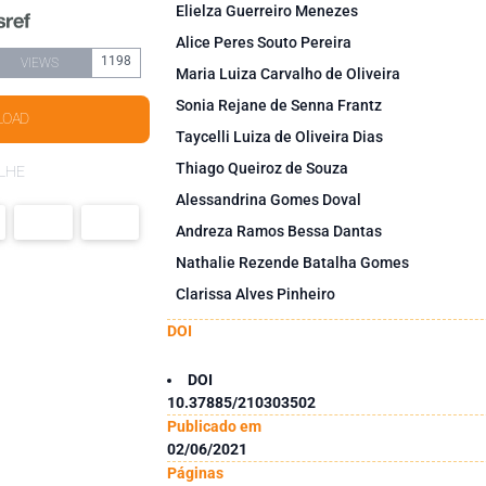
Elielza Guerreiro Menezes
Alice Peres Souto Pereira
1198
VIEWS
Maria Luiza Carvalho de Oliveira
Sonia Rejane de Senna Frantz
LOAD
Taycelli Luiza de Oliveira Dias
Thiago Queiroz de Souza
LHE
Alessandrina Gomes Doval
Andreza Ramos Bessa Dantas
Nathalie Rezende Batalha Gomes
Clarissa Alves Pinheiro
DOI
DOI
10.37885/210303502
Publicado em
02/06/2021
Páginas