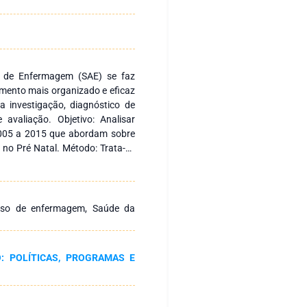
ia de Enfermagem (SAE) se faz
ento mais organizado e eficaz
a investigação, diagnóstico de
avaliação. Objetivo: Analisar
 2005 a 2015 que abordam sobre
no Pré Natal. Método: Trata-se
tura (RIL), realizada nos meses
s: Os artigos se concentram
ine, há predominância de 100%
e justifica por meio da Resolução
sso de enfermagem, Saúde da
em. Em relação a natureza do
s, descritivos e exploratórios.
nos anos de 2013 com 23% de
: POLÍTICAS, PROGRAMAS E
nclusão: Os autores referem a
 a melhoria da assistência,
alizado e humanizado bem como