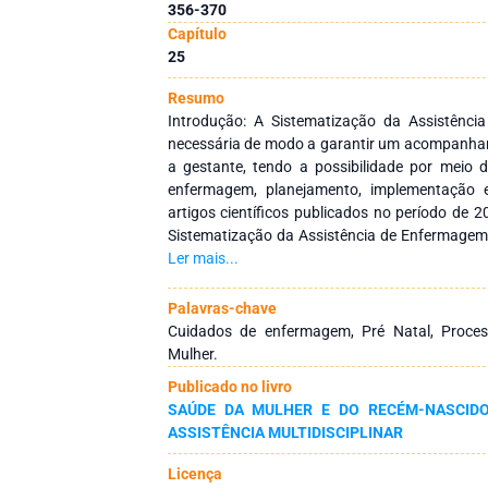
356-370
Capítulo
25
Resumo
Introdução: A Sistematização da Assistênc
necessária de modo a garantir um acompanham
a gestante, tendo a possibilidade por meio d
enfermagem, planejamento, implementação e 
artigos científicos publicados no período de
Sistematização da Assistência de Enfermagem 
de um estudo de Revisão Integrativa da Litera
Ler mais...
de outubro e novembro de 2015. Resultado
indexados na LILACS com 62% e 38% na Medl
Palavras-chave
na publicação realizada por enfermeiros, isto s
Cuidados de enfermagem, Pré Natal, Proce
358/2009 do Conselho Federal de Enfermag
Mulher.
estudo há predominância em estudos qualitativo
Publicado no livro
Quanto as publicações, houve um aumento 
SAÚDE DA MULHER E DO RECÉM-NASCIDO
publicações, seguido de 2015 com 15,3%. Co
ASSISTÊNCIA MULTIDISCIPLINAR
necessidade da implementação da SAE para
tornando o cuidado diferenciado, individu
Licença
trazer visibilidade à profissão.