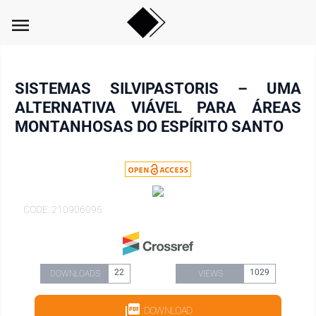
menu
SISTEMAS SILVIPASTORIS – UMA
ALTERNATIVA VIÁVEL PARA ÁREAS
MONTANHOSAS DO ESPÍRITO SANTO
CODE: 210906095
22
1029
DOWNLOADS
VIEWS
DOWNLOAD