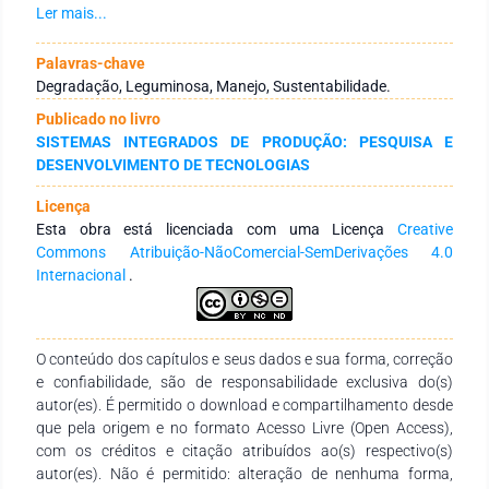
geral. Os sistemas silvipastoris são opções interessantes
Ler mais...
para recuperar pastagens degradadas e manter a
sustentabilidade da pecuária, especialmente em áreas
Palavras-chave
declivosas sujeitas aos processos de erosão. O eucalipto é a
Degradação, Leguminosa, Manejo, Sustentabilidade.
espécie arbórea mais utilizada em sistemas silvipastoris no
Publicado no livro
Brasil, porém os resíduos vegetais depositados no solo pelo
SISTEMAS INTEGRADOS DE PRODUÇÃO: PESQUISA E
eucalipto são pobres em nutrientes, principalmente N, P e K.
DESENVOLVIMENTO DE TECNOLOGIAS
Nestas condições, as produtividades da pecuária passam a
depender da aplicação de fertilizantes químicos, com
Licença
restrições de uso devido aos elevados custos dos fertilizantes
Esta obra está licenciada com uma Licença
Creative
e dificuldade operacional para a aplicação, especialmente em
Commons Atribuição-NãoComercial-SemDerivações 4.0
áreas montanhosas de alta declividade. O uso de
Internacional
.
leguminosas arbóreas com alta capacidade de fixação de N
atmosférico pode ser uma opção interessante para a
pecuária bovina em regiões montanhosas, marcadas pela
baixa fertilidade natura do solo e pecuaristas
O conteúdo dos capítulos e seus dados e sua forma, correção
descapitalizados.
e confiabilidade, são de responsabilidade exclusiva do(s)
autor(es). É permitido o download e compartilhamento desde
que pela origem e no formato Acesso Livre (Open Access),
com os créditos e citação atribuídos ao(s) respectivo(s)
autor(es). Não é permitido: alteração de nenhuma forma,