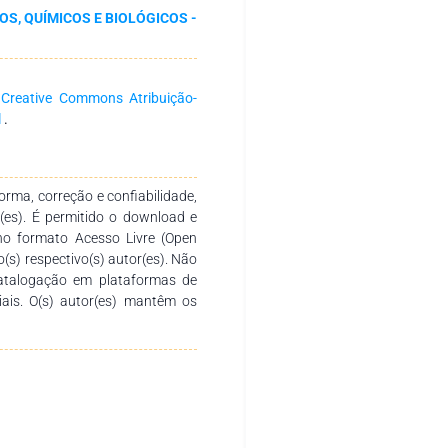
ção Mn-O. A técnica de difração
OS, QUÍMICOS E BIOLÓGICOS -
tículas. A análise TGA revelou
tícula analisada. Conclusão: A
em promissora, destacando a
logia para o desenvolvimento de
a
Creative Commons Atribuição-
.
l
.
rma, correção e confiabilidade,
r(es). É permitido o download e
no formato Acesso Livre (Open
o(s) respectivo(s) autor(es). Não
catalogação em plataformas de
ciais. O(s) autor(es) mantêm os