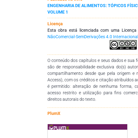
Raman, picos relacionados à presença da liga
ENGENHARIA DE ALIMENTOS: TÓPICOS FÍSIC
sugere uma estrutura amorfa para as nanopar
VOLUME 1
considerável estabilidade térmica da nanopar
síntese verde demonstrou ser uma abordag
Licença
importância da sustentabilidade na nanotecno
Esta obra está licenciada com uma Licenç
materiais avançados e a preservação ambiental
NãoComercial-SemDerivações 4.0 Internaciona
O conteúdo dos capítulos e seus dados e sua fo
são de responsabilidade exclusiva do(s) auto
compartilhamento desde que pela origem e 
Access), com os créditos e citação atribuídos a
é permitido: alteração de nenhuma forma, 
acesso restrito e utilização para fins comer
direitos autorais do texto.
PlumX