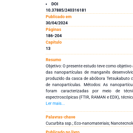
DOI
10.37885/240316181
Publicado em
30/04/2024
Páginas
186-204
Capítulo
13
Resumo
Objetivo: O presente estudo teve como objetivo 
das nanopartículas de manganês desenvolvida
produzido da casca de abóbora Tetsukabuto c
de nanopartículas. Métodos: As nanopartíc
foram caracterizadas por meio de técn
espectroscópicas (FTIR, RAMAN e EDX), técnica
elétrons de área selecionada (DEAS) e anális
Ler mais...
nanopartículas apresentaram tamanho nano
superfície rugosa e distribuição uniform
Palavras-chave
formação de óxidos mostrando oxigênio (4
Cucurbita ssp.; Eco-nanomateriais; Nanotecnolo
componentes majoritários. Foi observado, n
Publicado no livro