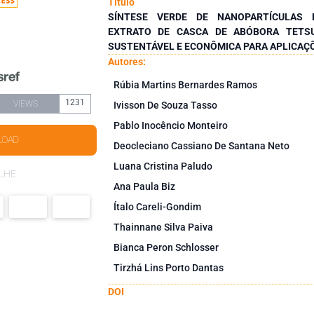
Título
SÍNTESE VERDE DE NANOPARTÍCULAS 
EXTRATO DE CASCA DE ABÓBORA TETS
SUSTENTÁVEL E ECONÔMICA PARA APLICA
Autores:
Rúbia Martins Bernardes Ramos
1231
VIEWS
Ivisson De Souza Tasso
Pablo Inocêncio Monteiro
LOAD
Deocleciano Cassiano De Santana Neto
Luana Cristina Paludo
LHE
Ana Paula Biz
Ítalo Careli-Gondim
Thainnane Silva Paiva
Bianca Peron Schlosser
Tirzhá Lins Porto Dantas
DOI