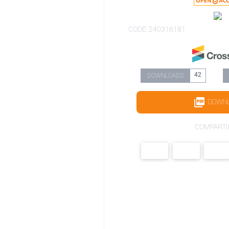
CODE: 240316181
42
DOWNLOADS
DOWN
COMPARTI