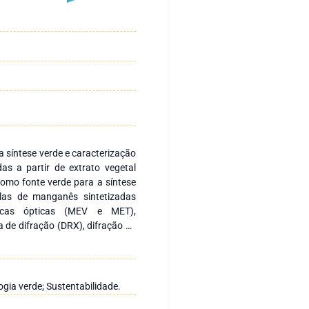
a síntese verde e caracterização
s a partir de extrato vegetal
omo fonte verde para a síntese
ulas de manganês sintetizadas
icas ópticas (MEV e MET),
 de difração (DRX), difração de
e térmica (TGA). Resultados: As
métrico com forma esférica,
e do elemento manganês, com
4,4%) e manganês (29%) como
gia verde; Sustentabilidade.
o espectro FTIR e no espectro