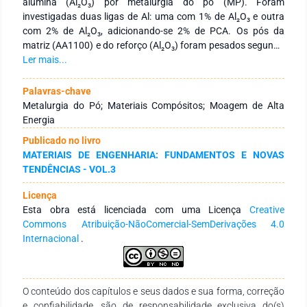
alumina (Al₂O₃) por metalurgia do pó (MP). Foram
investigadas duas ligas de Al: uma com 1% de Al₂O₃ e outra
com 2% de Al₂O₃, adicionando-se 2% de PCA. Os pós da
matriz (AA1100) e do reforço (Al₂O₃) foram pesados segundo
a composição definida e submetidos à moagem de alta
Ler mais...
energia (MAE) por 1, 2 e 4 horas. A caracterização incluiu
análise de tamanho de partícula (ATP), microscopia eletrônica
Palavras-chave
de varredura (MEV), espectroscopia de energia dispersiva
Metalurgia do Pó; Materiais Compósitos; Moagem de Alta
(EDS) e difração de raios X (DRX). Observou-se que, nos pós
Energia
reforçados com 2% de Al₂O₃, o aumento do tempo de
Publicado no livro
processamento reduziu o tamanho das partículas. Já nos
MATERIAIS DE ENGENHARIA: FUNDAMENTOS E NOVAS
pós com 1% de Al₂O₃, após 4 horas, houve aumento do
TENDÊNCIAS - VOL.3
tamanho médio das partículas, resultado da frequência de
soldagem superar a frequência de fratura. O tamanho
Licença
mediano de partícula (D50) mais satisfatório foi atingido nos
Esta obra está licenciada com uma Licença
Creative
pós submetidos a 2 horas de MAE. Além disso, a morfologia
Commons Atribuição-NãoComercial-SemDerivações 4.0
apresentou-se irregular e achatada, típica do processo de
Internacional
.
moagem de alta energia. O EDS constatou boa incorporação
do reforço na matriz e ausência de contaminantes, enquanto
a DRX evidenciou apenas picos da fase de alumínio, já que as
quantidades de reforço eram inferiores a 5%, não sendo
O conteúdo dos capítulos e seus dados e sua forma, correção
suficientes para produzir picos adicionais no espectro de
e confiabilidade, são de responsabilidade exclusiva do(s)